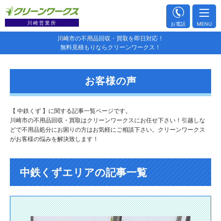
川崎営業所
お電話
MENU
川崎市の不用品回収・買取を即日対応！
無料見積もりならクリーンワークス！
お客様の声
【 中鉄くず 】に関する記事一覧ページです。
川崎市の不用品回収・買取はクリーンワークスにお任せ下さい！引越しな
どで不用品処分にお困りの方はお気軽にご相談下さい。クリーンワークス
がお客様の悩みを解決致します！
中鉄くずエリアの記事一覧