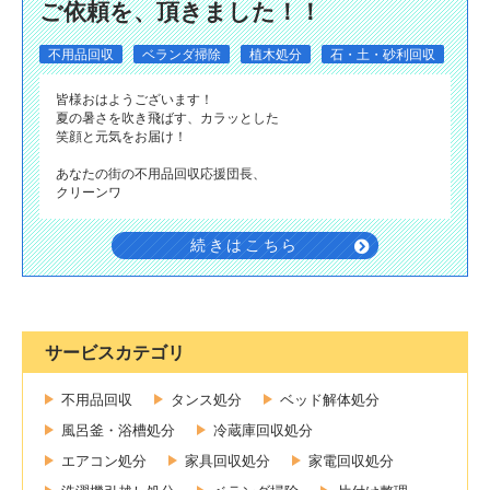
ご依頼を、頂きました！！
不用品回収
ベランダ掃除
植木処分
石・土・砂利回収
皆様おはようございます！
夏の暑さを吹き飛ばす、カラッとした
笑顔と元気をお届け！
あなたの街の不用品回収応援団長、
クリーンワ
続きはこちら
サービスカテゴリ
不用品回収
タンス処分
ベッド解体処分
風呂釜・浴槽処分
冷蔵庫回収処分
エアコン処分
家具回収処分
家電回収処分