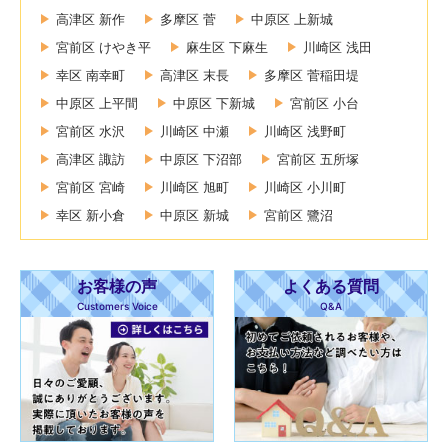
高津区 新作
多摩区 菅
中原区 上新城
宮前区 けやき平
麻生区 下麻生
川崎区 浅田
幸区 南幸町
高津区 末長
多摩区 菅稲田堤
中原区 上平間
中原区 下新城
宮前区 小台
宮前区 水沢
川崎区 中瀬
川崎区 浅野町
高津区 諏訪
中原区 下沼部
宮前区 五所塚
宮前区 宮崎
川崎区 旭町
川崎区 小川町
幸区 新小倉
中原区 新城
宮前区 鷺沼
お客様の声
よくある質問
Customers Voice
Q&A