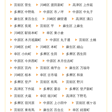
宮前区 菅生
川崎区 渡田新町
高津区 上作延
多摩区 中野島
中原区 市ノ坪
中原区 中丸子
麻生区 東百合丘
川崎区 鋼管通
高津区 溝口
多摩区 長尾
宮前区 平
麻生区 上麻生
川崎区 駅前本町
幸区 東小倉
中原区 木月祗園町
中原区 丸子通
宮前区 土橋
川崎区 台町
川崎区 本町
麻生区 細山
幸区 小向町
多摩区 生田
多摩区 西生田
中原区 今井西町
中原区 木月住吉町
中原区 宮内
宮前区 南平台
麻生区 万福寺
川崎区 桜本
幸区 古市場
多摩区 和泉
多摩区 登戸
宮前区 有馬
宮前区 野川
高津区 下作延
多摩区 栗谷
多摩区 登戸新町
宮前区 犬蔵
幸区 堀川町
高津区 下野毛
多摩区 宿河原
中原区 上小田中
宮前区 梶ケ谷
宮前区 東有馬
麻生区 百合丘
幸区 紺屋町