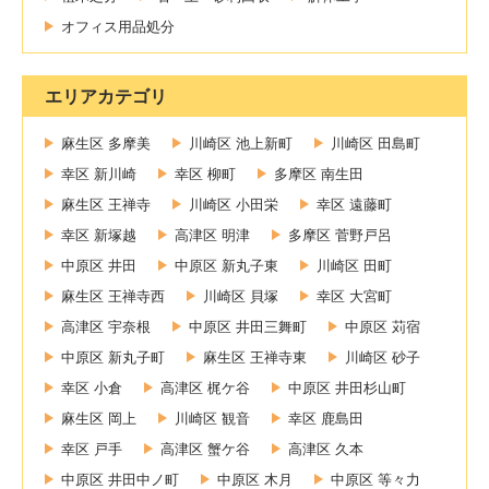
オフィス用品処分
エリアカテゴリ
麻生区 多摩美
川崎区 池上新町
川崎区 田島町
幸区 新川崎
幸区 柳町
多摩区 南生田
麻生区 王禅寺
川崎区 小田栄
幸区 遠藤町
幸区 新塚越
高津区 明津
多摩区 菅野戸呂
中原区 井田
中原区 新丸子東
川崎区 田町
麻生区 王禅寺西
川崎区 貝塚
幸区 大宮町
高津区 宇奈根
中原区 井田三舞町
中原区 苅宿
中原区 新丸子町
麻生区 王禅寺東
川崎区 砂子
幸区 小倉
高津区 梶ケ谷
中原区 井田杉山町
麻生区 岡上
川崎区 観音
幸区 鹿島田
幸区 戸手
高津区 蟹ケ谷
高津区 久本
中原区 井田中ノ町
中原区 木月
中原区 等々力