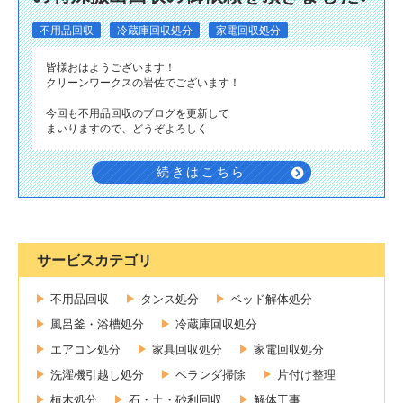
不用品回収
冷蔵庫回収処分
家電回収処分
皆様おはようございます！
クリーンワークスの岩佐でございます！
今回も不用品回収のブログを更新して
まいりますので、どうぞよろしく
続きはこちら
サービスカテゴリ
不用品回収
タンス処分
ベッド解体処分
風呂釜・浴槽処分
冷蔵庫回収処分
エアコン処分
家具回収処分
家電回収処分
洗濯機引越し処分
ベランダ掃除
片付け整理
植木処分
石・土・砂利回収
解体工事