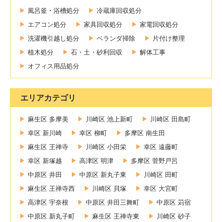
風呂釜・浴槽処分
冷蔵庫回収処分
エアコン処分
家具回収処分
家電回収処分
洗濯機引越し処分
ベランダ掃除
片付け整理
植木処分
石・土・砂利回収
解体工事
オフィス用品処分
エリアカテゴリ
麻生区 多摩美
川崎区 池上新町
川崎区 田島町
幸区 新川崎
幸区 柳町
多摩区 南生田
麻生区 王禅寺
川崎区 小田栄
幸区 遠藤町
幸区 新塚越
高津区 明津
多摩区 菅野戸呂
中原区 井田
中原区 新丸子東
川崎区 田町
麻生区 王禅寺西
川崎区 貝塚
幸区 大宮町
高津区 宇奈根
中原区 井田三舞町
中原区 苅宿
中原区 新丸子町
麻生区 王禅寺東
川崎区 砂子