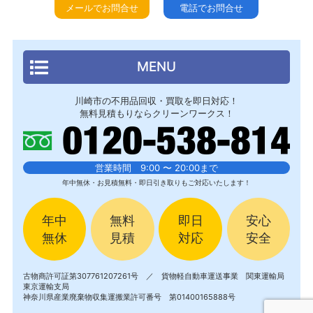
メールでお問合せ
電話でお問合せ
MENU
川崎市の不用品回収・買取を即日対応！
無料見積もりならクリーンワークス！
営業時間 9:00 〜 20:00まで
年中無休・お見積無料・即日引き取りもご対応いたします！
年中
無料
即日
安心
無休
見積
対応
安全
古物商許可証第307761207261号 ／ 貨物軽自動車運送事業 関東運輸局
東京運輸支局
神奈川県産業廃棄物収集運搬業許可番号 第01400165888号