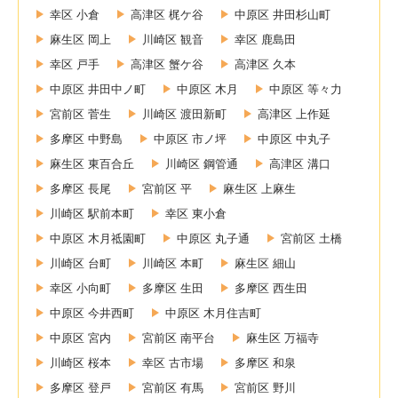
幸区 小倉
高津区 梶ケ谷
中原区 井田杉山町
麻生区 岡上
川崎区 観音
幸区 鹿島田
幸区 戸手
高津区 蟹ケ谷
高津区 久本
中原区 井田中ノ町
中原区 木月
中原区 等々力
宮前区 菅生
川崎区 渡田新町
高津区 上作延
多摩区 中野島
中原区 市ノ坪
中原区 中丸子
麻生区 東百合丘
川崎区 鋼管通
高津区 溝口
多摩区 長尾
宮前区 平
麻生区 上麻生
川崎区 駅前本町
幸区 東小倉
中原区 木月祗園町
中原区 丸子通
宮前区 土橋
川崎区 台町
川崎区 本町
麻生区 細山
幸区 小向町
多摩区 生田
多摩区 西生田
中原区 今井西町
中原区 木月住吉町
中原区 宮内
宮前区 南平台
麻生区 万福寺
川崎区 桜本
幸区 古市場
多摩区 和泉
多摩区 登戸
宮前区 有馬
宮前区 野川