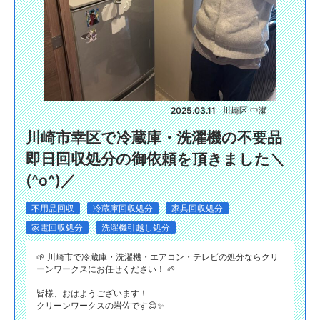
2025.03.11
川崎区 中瀬
川崎市幸区で冷蔵庫・洗濯機の不要品
即日回収処分の御依頼を頂きました＼
(^o^)／
不用品回収
冷蔵庫回収処分
家具回収処分
家電回収処分
洗濯機引越し処分
🌱 川崎市で冷蔵庫・洗濯機・エアコン・テレビの処分ならクリ
ーンワークスにお任せください！ 🌱
皆様、おはようございます！
クリーンワークスの岩佐です😊✨