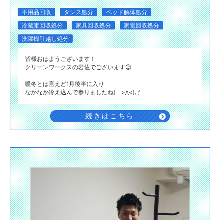
不用品回収
タンス処分
ベッド解体処分
冷蔵庫回収処分
家具回収処分
家電回収処分
洗濯機引越し処分
皆様おはようございます！
クリーンワークスの岩佐でございます😊
暖冬とは言えど1月後半に入り
なかなか冷え込んで参りましたね( >д<)､;'
続きはこちら