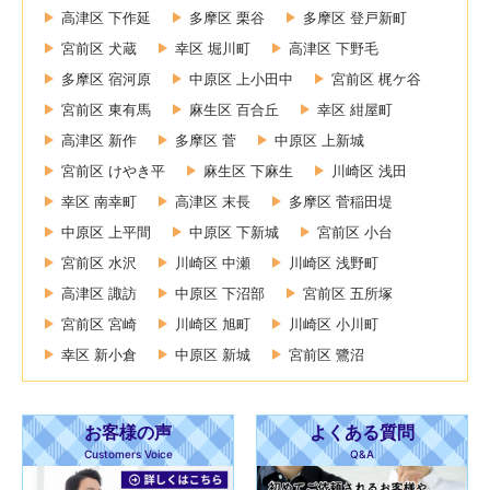
高津区 下作延
多摩区 栗谷
多摩区 登戸新町
宮前区 犬蔵
幸区 堀川町
高津区 下野毛
多摩区 宿河原
中原区 上小田中
宮前区 梶ケ谷
宮前区 東有馬
麻生区 百合丘
幸区 紺屋町
高津区 新作
多摩区 菅
中原区 上新城
宮前区 けやき平
麻生区 下麻生
川崎区 浅田
幸区 南幸町
高津区 末長
多摩区 菅稲田堤
中原区 上平間
中原区 下新城
宮前区 小台
宮前区 水沢
川崎区 中瀬
川崎区 浅野町
高津区 諏訪
中原区 下沼部
宮前区 五所塚
宮前区 宮崎
川崎区 旭町
川崎区 小川町
幸区 新小倉
中原区 新城
宮前区 鷺沼
お客様の声
よくある質問
Customers Voice
Q&A