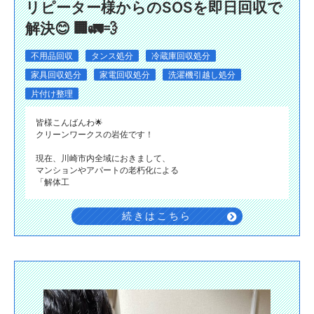
リピーター様からのSOSを即日回収で
解決😊 🏢🚛💨
不用品回収
タンス処分
冷蔵庫回収処分
家具回収処分
家電回収処分
洗濯機引越し処分
片付け整理
​皆様こんばんわ🌟
クリーンワークスの岩佐です！
現在、川崎市内全域におきまして、
マンションやアパートの老朽化による
「解体工
続きはこちら