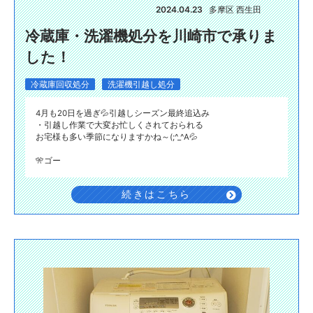
2024.04.23
多摩区 西生田
冷蔵庫・洗濯機処分を川崎市で承りま
した！
冷蔵庫回収処分
洗濯機引越し処分
4月も20日を過ぎ💦引越しシーズン最終追込み
・引越し作業で大変お忙しくされておられる
お宅様も多い季節になりますかね～(;^_^A💦
🎌ゴー
続きはこちら