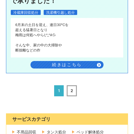
で承りました！
冷蔵庫回収処分
洗濯機引越し処分
6月末の土日を迎え、連日30℃を
超える猛暑日となり
梅雨は何処へやら(;^_^A💦
そんな中、家の中の大掃除や
断捨離などの作
続きはこちら
1
2
サービスカテゴリ
不用品回収
タンス処分
ベッド解体処分