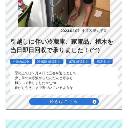
2023.02.07
中原区 新丸子東
引越しに伴い冷蔵庫、家電品、植木を
当日即日回収で承りました！(^^)
不用品回収
冷蔵庫回収処分
家電回収処分
植木処分
暦の上では２月４日に立春を迎えまして、
少し前の大寒波からだんだんと寒さも
和らいで参りました٩(^‿^)۶
春がもうそこまで近づいているような
続きはこちら