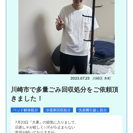
2023.07.23
川崎区 本町
川崎市で多量ごみ回収処分をご依頼頂
きました！
ベッド解体処分
冷蔵庫回収処分
洗濯機引越し処分
7月23日『大暑』の節気に入りまして、
日差し🌞が眩しく✨汗が💦止まらない
気温が続いておりますが、