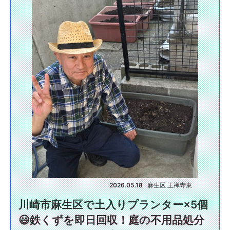
2026.05.18
麻生区 王禅寺東
川崎市麻生区で土入りプランター×5個
😃鉄くずを即日回収！庭の不用品処分