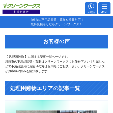
川崎営業所
お電話
MENU
川崎市の不用品回収・買取を即日対応！
無料見積もりならクリーンワークス！
お客様の声
【 処理困難物 】に関する記事一覧ページです。
川崎市の不用品回収・買取はクリーンワークスにお任せ下さい！引越しな
どで不用品処分にお困りの方はお気軽にご相談下さい。クリーンワークス
がお客様の悩みを解決致します！
処理困難物エリアの記事一覧