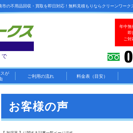
崎市の不用品回収・買取を即日対応！
無料見積もりならクリーンワーク
年中無
即
ご対
まで
クスが
ご利用の流れ
料金表（目安）
由
お客様の声
【 加湿器 】に関する記事一覧ページです。