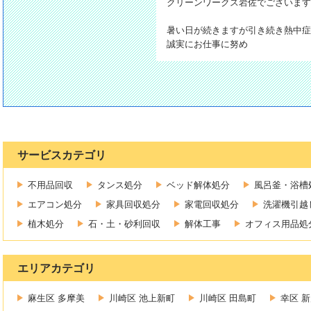
クリーンワークス岩佐でございま
暑い日が続きますが引き続き熱中症
誠実にお仕事に努め
サービスカテゴリ
不用品回収
タンス処分
ベッド解体処分
風呂釜・浴槽
エアコン処分
家具回収処分
家電回収処分
洗濯機引越
植木処分
石・土・砂利回収
解体工事
オフィス用品処
エリアカテゴリ
麻生区 多摩美
川崎区 池上新町
川崎区 田島町
幸区 