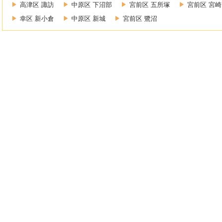
高津区 諏訪
中原区 下沼部
宮前区 五所塚
宮前区 宮崎
幸区 新小倉
中原区 新城
宮前区 鷺沼