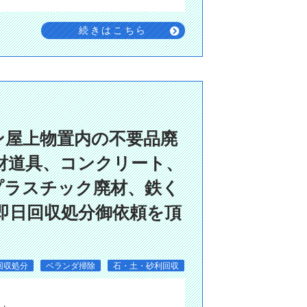
続きはこちら
ン屋上物置内の不要品廃
財道具、コンクリート、
プラスチック廃材、鉄く
即日回収処分御依頼を頂
回収処分
ベランダ掃除
石・土・砂利回収