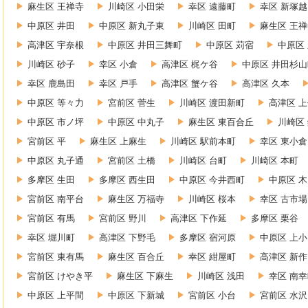
麻生区 王禅寺
川崎区 小田栄
幸区 遠藤町
幸区 新塚越
中原区 井田
中原区 新丸子東
川崎区 田町
麻生区 王
高津区 宇奈根
中原区 井田三舞町
中原区 苅宿
中原区
川崎区 砂子
幸区 小倉
高津区 梶ケ谷
中原区 井田杉山
幸区 鹿島田
幸区 戸手
高津区 蟹ケ谷
高津区 久本
中原区 等々力
宮前区 菅生
川崎区 渡田新町
高津区 
中原区 市ノ坪
中原区 中丸子
麻生区 東百合丘
川崎区
宮前区 平
麻生区 上麻生
川崎区 駅前本町
幸区 東小倉
中原区 丸子通
宮前区 土橋
川崎区 台町
川崎区 本町
多摩区 生田
多摩区 西生田
中原区 今井西町
中原区 
宮前区 南平台
麻生区 万福寺
川崎区 桜本
幸区 古市場
宮前区 有馬
宮前区 野川
高津区 下作延
多摩区 栗谷
幸区 堀川町
高津区 下野毛
多摩区 宿河原
中原区 上
宮前区 東有馬
麻生区 百合丘
幸区 紺屋町
高津区 新作
宮前区 けやき平
麻生区 下麻生
川崎区 浅田
幸区 南
中原区 上平間
中原区 下新城
宮前区 小台
宮前区 水沢