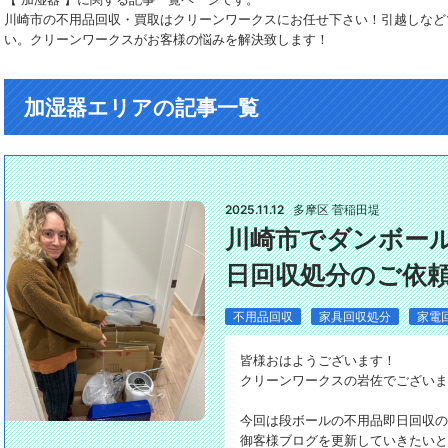
川崎市の不用品回収・買取はクリーンワークスにお任せ下さい！引越しなど
い。クリーンワークスがお客様の悩みを解決致します！
加湿器エリアの記事一覧
2025.11.12
多摩区 菅稲田堤
川崎市でダンボー
日回収処分のご依頼
不用品回収
家具回収処分
家電
皆様おはようございます！
クリーンワークスの岩佐でございま
今回は段ボールの不用品即日回収の
御客様ブログを更新していきたいと