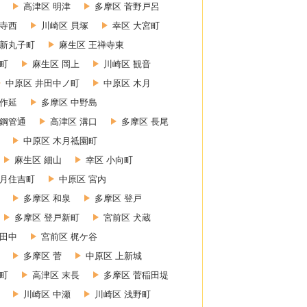
高津区 明津
多摩区 菅野戸呂
禅寺西
川崎区 貝塚
幸区 大宮町
 新丸子町
麻生区 王禅寺東
町
麻生区 岡上
川崎区 観音
中原区 井田中ノ町
中原区 木月
上作延
多摩区 中野島
 鋼管通
高津区 溝口
多摩区 長尾
中原区 木月祗園町
麻生区 細山
幸区 小向町
木月住吉町
中原区 宮内
多摩区 和泉
多摩区 登戸
多摩区 登戸新町
宮前区 犬蔵
小田中
宮前区 梶ケ谷
多摩区 菅
中原区 上新城
幸町
高津区 末長
多摩区 菅稲田堤
川崎区 中瀬
川崎区 浅野町