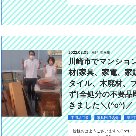
2022.08.05
幸区 南幸町
川崎市でマンショ
材(家具、家電、家
タイル、木廃材、
ず)全処分の不要品
きました＼(^o^)／
不用品回収
家具回収処分
家電
皆様おはようございます＼(^o^)／