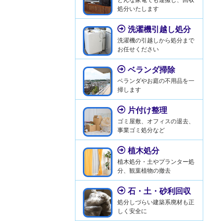
処分いたします
洗濯機引越し処分
洗濯機の引越しから処分まで
お任せください
ベランダ掃除
ベランダやお庭の不用品を一
掃します
片付け整理
ゴミ屋敷、オフィスの退去、
事業ゴミ処分など
植木処分
植木処分・土やプランター処
分、観葉植物の撤去
石・土・砂利回収
処分しづらい建築系廃材も正
しく安全に