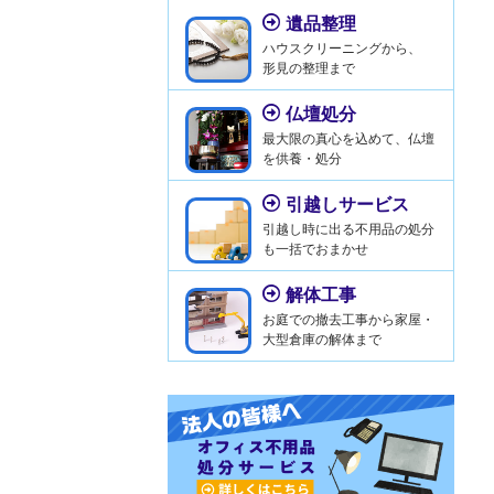
遺品整理
ハウスクリーニングから、
形見の整理まで
仏壇処分
最大限の真心を込めて、仏壇
を供養・処分
引越しサービス
引越し時に出る不用品の処分
も一括でおまかせ
解体工事
お庭での撤去工事から家屋・
大型倉庫の解体まで