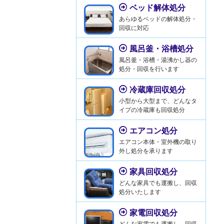
ベッド解体処分
あらゆるベッドの解体処分・
回収に対応
風呂釜・浴槽処分
風呂釜・浴槽・湯沸かし器の
処分・回収を行います
冷蔵庫回収処分
小型から大型まで、どんなタ
イプの冷蔵庫も回収処分
エアコン処分
エアコン本体・室外機の取り
外し処分を承ります
家具回収処分
どんな家具でも運搬し、回収
処分いたします
家電回収処分
どんな家電でも運搬し、回収