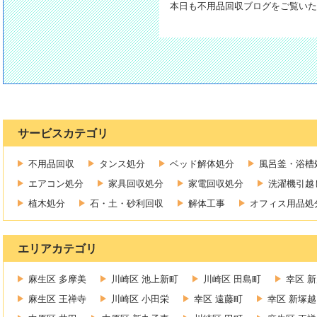
本日も不用品回収ブログをご覧いただ
サービスカテゴリ
不用品回収
タンス処分
ベッド解体処分
風呂釜・浴槽
エアコン処分
家具回収処分
家電回収処分
洗濯機引越
植木処分
石・土・砂利回収
解体工事
オフィス用品処
エリアカテゴリ
麻生区 多摩美
川崎区 池上新町
川崎区 田島町
幸区 
麻生区 王禅寺
川崎区 小田栄
幸区 遠藤町
幸区 新塚越