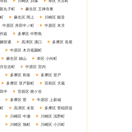
禅寺西
川崎区 貝塚
幸区 大宮町
 新丸子町
麻生区 王禅寺東
町
麻生区 岡上
川崎区 観音
中原区 井田中ノ町
中原区 木月
上作延
多摩区 中野島
 鋼管通
高津区 溝口
多摩区 長尾
中原区 木月祗園町
麻生区 細山
幸区 小向町
木月住吉町
中原区 宮内
多摩区 和泉
多摩区 登戸
多摩区 登戸新町
宮前区 犬蔵
小田中
宮前区 梶ケ谷
多摩区 菅
中原区 上新城
幸町
高津区 末長
多摩区 菅稲田堤
川崎区 中瀬
川崎区 浅野町
川崎区 旭町
川崎区 小川町