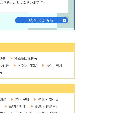
きありがとうございます(^^)
続きはこちら
処分
冷蔵庫回収処分
し処分
ベランダ掃除
片付け整理
分
新川崎
幸区 柳町
多摩区 南生田
高津区 明津
多摩区 菅野戸呂