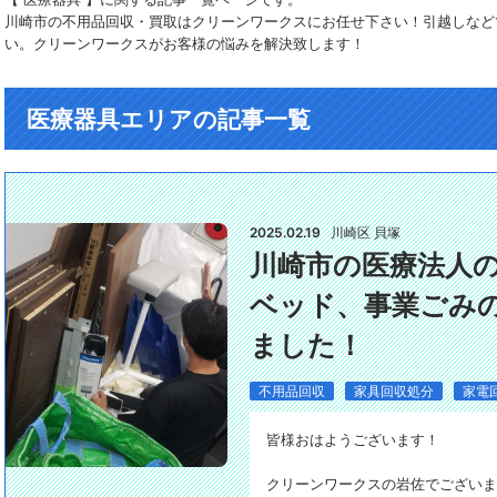
川崎市の不用品回収・買取はクリーンワークスにお任せ下さい！引越しなど
い。クリーンワークスがお客様の悩みを解決致します！
医療器具エリアの記事一覧
2025.02.19
川崎区 貝塚
川崎市の医療法人
ベッド、事業ごみ
ました！
不用品回収
家具回収処分
家電
皆様おはようございます！
クリーンワークスの岩佐でございま