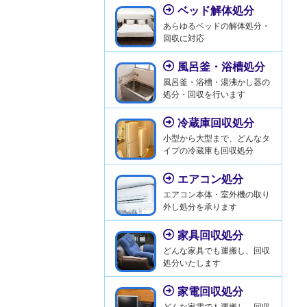
ベッド解体処分
あらゆるベッドの解体処分・
回収に対応
風呂釜・浴槽処分
風呂釜・浴槽・湯沸かし器の
処分・回収を行います
冷蔵庫回収処分
小型から大型まで、どんなタ
イプの冷蔵庫も回収処分
エアコン処分
エアコン本体・室外機の取り
外し処分を承ります
家具回収処分
どんな家具でも運搬し、回収
処分いたします
家電回収処分
どんな家電でも運搬し、回収