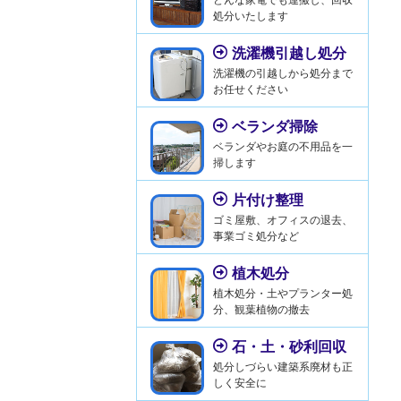
処分いたします
洗濯機引越し処分
洗濯機の引越しから処分まで
お任せください
ベランダ掃除
ベランダやお庭の不用品を一
掃します
片付け整理
ゴミ屋敷、オフィスの退去、
事業ゴミ処分など
植木処分
植木処分・土やプランター処
分、観葉植物の撤去
石・土・砂利回収
処分しづらい建築系廃材も正
しく安全に