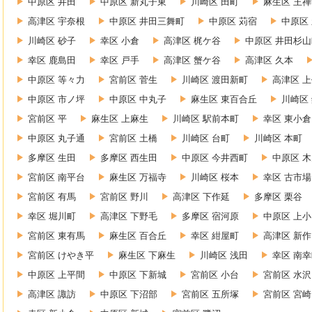
中原区 井田
中原区 新丸子東
川崎区 田町
麻生区 王
高津区 宇奈根
中原区 井田三舞町
中原区 苅宿
中原区
川崎区 砂子
幸区 小倉
高津区 梶ケ谷
中原区 井田杉山
幸区 鹿島田
幸区 戸手
高津区 蟹ケ谷
高津区 久本
中原区 等々力
宮前区 菅生
川崎区 渡田新町
高津区 
中原区 市ノ坪
中原区 中丸子
麻生区 東百合丘
川崎区
宮前区 平
麻生区 上麻生
川崎区 駅前本町
幸区 東小倉
中原区 丸子通
宮前区 土橋
川崎区 台町
川崎区 本町
多摩区 生田
多摩区 西生田
中原区 今井西町
中原区 
宮前区 南平台
麻生区 万福寺
川崎区 桜本
幸区 古市場
宮前区 有馬
宮前区 野川
高津区 下作延
多摩区 栗谷
幸区 堀川町
高津区 下野毛
多摩区 宿河原
中原区 上
宮前区 東有馬
麻生区 百合丘
幸区 紺屋町
高津区 新作
宮前区 けやき平
麻生区 下麻生
川崎区 浅田
幸区 南
中原区 上平間
中原区 下新城
宮前区 小台
宮前区 水沢
高津区 諏訪
中原区 下沼部
宮前区 五所塚
宮前区 宮崎