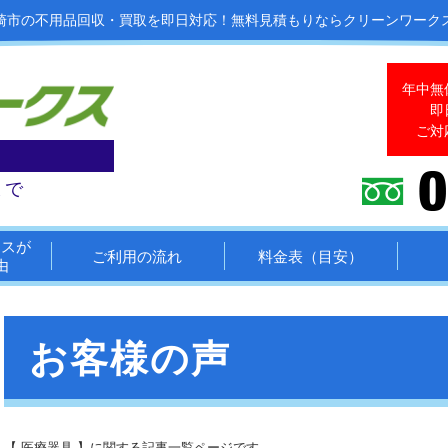
崎市の不用品回収・買取を即日対応！
無料見積もりならクリーンワーク
年中無
即
ご対
まで
クスが
ご利用の流れ
料金表（目安）
由
お客様の声
【 医療器具 】に関する記事一覧ページです。