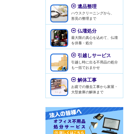
遺品整理
ハウスクリーニングから、
形見の整理まで
仏壇処分
最大限の真心を込めて、仏壇
を供養・処分
引越しサービス
引越し時に出る不用品の処分
も一括でおまかせ
解体工事
お庭での撤去工事から家屋・
大型倉庫の解体まで