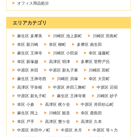
オフィス用品処分
エリアカテゴリ
麻生区 多摩美
川崎区 池上新町
川崎区 田島町
幸区 新川崎
幸区 柳町
多摩区 南生田
麻生区 王禅寺
川崎区 小田栄
幸区 遠藤町
幸区 新塚越
高津区 明津
多摩区 菅野戸呂
中原区 井田
中原区 新丸子東
川崎区 田町
麻生区 王禅寺西
川崎区 貝塚
幸区 大宮町
高津区 宇奈根
中原区 井田三舞町
中原区 苅宿
中原区 新丸子町
麻生区 王禅寺東
川崎区 砂子
幸区 小倉
高津区 梶ケ谷
中原区 井田杉山町
麻生区 岡上
川崎区 観音
幸区 鹿島田
幸区 戸手
高津区 蟹ケ谷
高津区 久本
中原区 井田中ノ町
中原区 木月
中原区 等々力