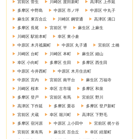
宮前区 菅生
川崎区 渡田新町
高津区 上作延
多摩区 中野島
中原区 市ノ坪
中原区 中丸子
麻生区 東百合丘
川崎区 鋼管通
高津区 溝口
多摩区 長尾
宮前区 平
麻生区 上麻生
川崎区 駅前本町
幸区 東小倉
中原区 木月祗園町
中原区 丸子通
宮前区 土橋
川崎区 台町
川崎区 本町
麻生区 細山
幸区 小向町
多摩区 生田
多摩区 西生田
中原区 今井西町
中原区 木月住吉町
中原区 宮内
宮前区 南平台
麻生区 万福寺
川崎区 桜本
幸区 古市場
多摩区 和泉
多摩区 登戸
宮前区 有馬
宮前区 野川
高津区 下作延
多摩区 栗谷
多摩区 登戸新町
宮前区 犬蔵
幸区 堀川町
高津区 下野毛
多摩区 宿河原
中原区 上小田中
宮前区 梶ケ谷
宮前区 東有馬
麻生区 百合丘
幸区 紺屋町