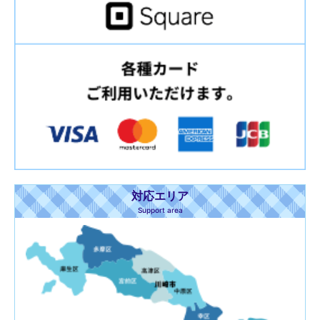
対応エリア
Support area