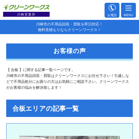
川崎営業所
お電話
MENU
川崎市の不用品回収・買取を即日対応！
無料見積もりならクリーンワークス！
お客様の声
【 合板 】に関する記事一覧ページです。
川崎市の不用品回収・買取はクリーンワークスにお任せ下さい！引越しな
どで不用品処分にお困りの方はお気軽にご相談下さい。クリーンワークス
がお客様の悩みを解決致します！
合板エリアの記事一覧