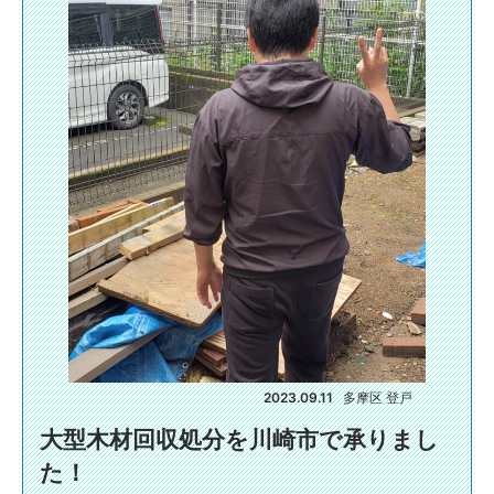
2023.09.11
多摩区 登戸
大型木材回収処分を川崎市で承りまし
た！