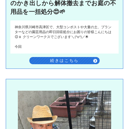
のかき出しから解体撤去までお庭の不
用品を一括処分😍🌱
神奈川県川崎市高津区で、大型コンポストや大量の土、プラン
ターなどの園芸用品の即日回収処分にお困りの皆様こんにちは
😊🌷 クリーンワークスでございます＼(^o^)／🌟
今回
続きはこちら