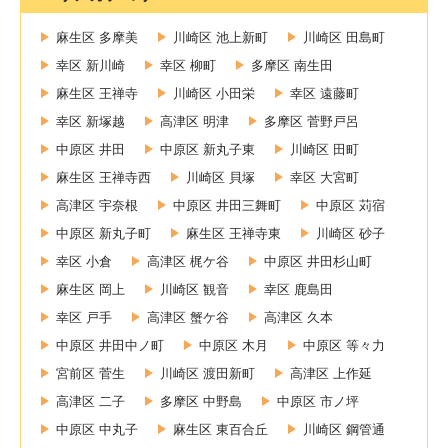
麻生区 多摩美
川崎区 池上新町
川崎区 田島町
幸区 新川崎
幸区 柳町
多摩区 南生田
麻生区 王禅寺
川崎区 小田栄
幸区 遠藤町
幸区 新塚越
高津区 明津
多摩区 菅野戸呂
中原区 井田
中原区 新丸子東
川崎区 田町
麻生区 王禅寺西
川崎区 貝塚
幸区 大宮町
高津区 宇奈根
中原区 井田三舞町
中原区 苅宿
中原区 新丸子町
麻生区 王禅寺東
川崎区 砂子
幸区 小倉
高津区 梶ケ谷
中原区 井田杉山町
麻生区 岡上
川崎区 観音
幸区 鹿島田
幸区 戸手
高津区 蟹ケ谷
高津区 久本
中原区 井田中ノ町
中原区 木月
中原区 等々力
宮前区 菅生
川崎区 渡田新町
高津区 上作延
高津区 二子
多摩区 中野島
中原区 市ノ坪
中原区 中丸子
麻生区 東百合丘
川崎区 鋼管通