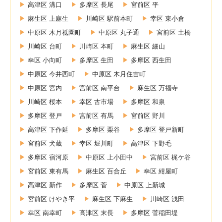
高津区 溝口
多摩区 長尾
宮前区 平
麻生区 上麻生
川崎区 駅前本町
幸区 東小倉
中原区 木月祗園町
中原区 丸子通
宮前区 土橋
川崎区 台町
川崎区 本町
麻生区 細山
幸区 小向町
多摩区 生田
多摩区 西生田
中原区 今井西町
中原区 木月住吉町
中原区 宮内
宮前区 南平台
麻生区 万福寺
川崎区 桜本
幸区 古市場
多摩区 和泉
多摩区 登戸
宮前区 有馬
宮前区 野川
高津区 下作延
多摩区 栗谷
多摩区 登戸新町
宮前区 犬蔵
幸区 堀川町
高津区 下野毛
多摩区 宿河原
中原区 上小田中
宮前区 梶ケ谷
宮前区 東有馬
麻生区 百合丘
幸区 紺屋町
高津区 新作
多摩区 菅
中原区 上新城
宮前区 けやき平
麻生区 下麻生
川崎区 浅田
幸区 南幸町
高津区 末長
多摩区 菅稲田堤