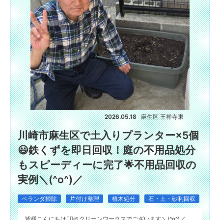
2026.05.18
麻生区 王禅寺東
川崎市麻生区で土入りプランター×5個
😃鉄くずを即日回収！庭の不用品処分
もスピーディーに完了🌟不用品回収の
実例＼(^o^)／
ベランダ掃除
片付け整理
植木処分
石・土・砂利回収
皆様こんにちは🙂‍↕️🌱クリーンワークスでございます＼(^o^)／