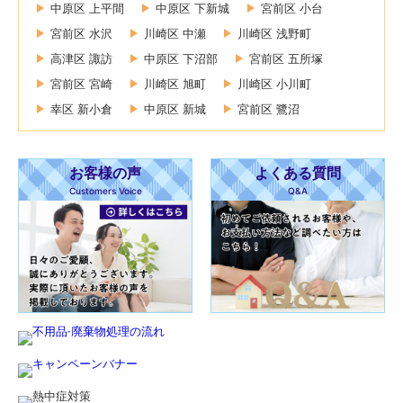
中原区 上平間
中原区 下新城
宮前区 小台
宮前区 水沢
川崎区 中瀬
川崎区 浅野町
高津区 諏訪
中原区 下沼部
宮前区 五所塚
宮前区 宮崎
川崎区 旭町
川崎区 小川町
幸区 新小倉
中原区 新城
宮前区 鷺沼
お客様の声
よくある質問
Customers Voice
Q&A