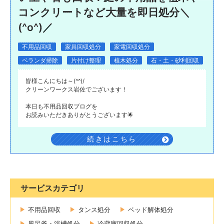
コンクリートなど大量を即日処分＼
(^o^)／
不用品回収
家具回収処分
家電回収処分
ベランダ掃除
片付け整理
植木処分
石・土・砂利回収
皆様こんにちは～(^^)/
クリーンワークス岩佐でございます！
本日も不用品回収ブログを
お読みいただきありがとうございます🌟
続きはこちら
サービスカテゴリ
不用品回収
タンス処分
ベッド解体処分
風呂釜・浴槽処分
冷蔵庫回収処分