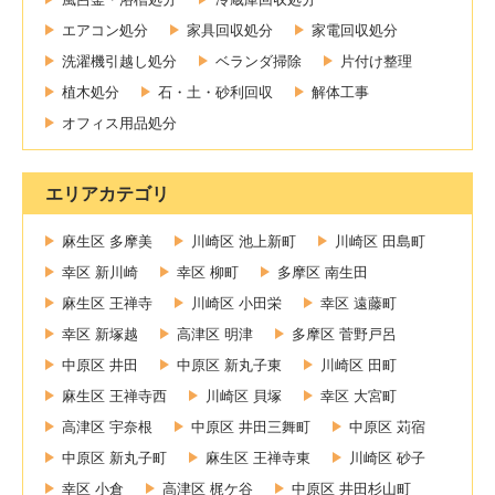
エアコン処分
家具回収処分
家電回収処分
洗濯機引越し処分
ベランダ掃除
片付け整理
植木処分
石・土・砂利回収
解体工事
オフィス用品処分
エリアカテゴリ
麻生区 多摩美
川崎区 池上新町
川崎区 田島町
幸区 新川崎
幸区 柳町
多摩区 南生田
麻生区 王禅寺
川崎区 小田栄
幸区 遠藤町
幸区 新塚越
高津区 明津
多摩区 菅野戸呂
中原区 井田
中原区 新丸子東
川崎区 田町
麻生区 王禅寺西
川崎区 貝塚
幸区 大宮町
高津区 宇奈根
中原区 井田三舞町
中原区 苅宿
中原区 新丸子町
麻生区 王禅寺東
川崎区 砂子
幸区 小倉
高津区 梶ケ谷
中原区 井田杉山町