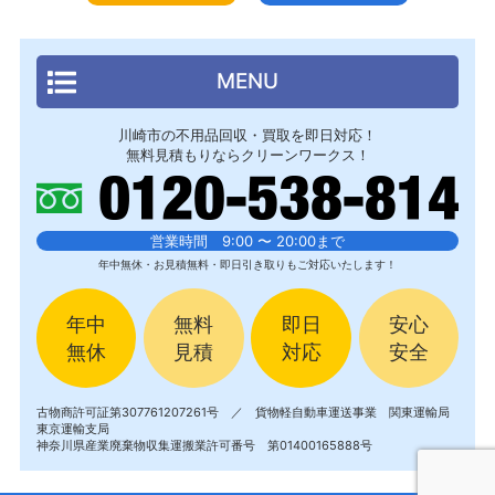
MENU
川崎市の不用品回収・買取を即日対応！
無料見積もりならクリーンワークス！
営業時間 9:00 〜 20:00まで
年中無休・お見積無料・即日引き取りもご対応いたします！
年中
無料
即日
安心
無休
見積
対応
安全
古物商許可証第307761207261号 ／ 貨物軽自動車運送事業 関東運輸局
東京運輸支局
神奈川県産業廃棄物収集運搬業許可番号 第01400165888号