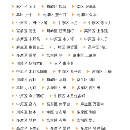
麻生区 岡上
川崎区 観音
幸区 鹿島田
幸区 戸手
高津区 蟹ケ谷
高津区 久本
中原区 井田中ノ町
中原区 木月
中原区 等々力
宮前区 菅生
川崎区 渡田新町
高津区 上作延
多摩区 中野島
中原区 市ノ坪
中原区 中丸子
麻生区 東百合丘
川崎区 鋼管通
高津区 溝口
多摩区 長尾
宮前区 平
麻生区 上麻生
川崎区 駅前本町
幸区 東小倉
中原区 木月祗園町
中原区 丸子通
宮前区 土橋
川崎区 台町
川崎区 本町
麻生区 細山
幸区 小向町
多摩区 生田
多摩区 西生田
中原区 今井西町
中原区 木月住吉町
中原区 宮内
宮前区 南平台
麻生区 万福寺
川崎区 桜本
幸区 古市場
多摩区 和泉
多摩区 登戸
宮前区 有馬
宮前区 野川
高津区 下作延
多摩区 栗谷
多摩区 登戸新町