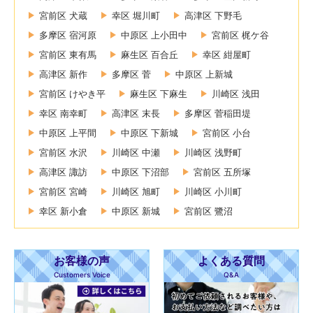
宮前区 犬蔵
幸区 堀川町
高津区 下野毛
多摩区 宿河原
中原区 上小田中
宮前区 梶ケ谷
宮前区 東有馬
麻生区 百合丘
幸区 紺屋町
高津区 新作
多摩区 菅
中原区 上新城
宮前区 けやき平
麻生区 下麻生
川崎区 浅田
幸区 南幸町
高津区 末長
多摩区 菅稲田堤
中原区 上平間
中原区 下新城
宮前区 小台
宮前区 水沢
川崎区 中瀬
川崎区 浅野町
高津区 諏訪
中原区 下沼部
宮前区 五所塚
宮前区 宮崎
川崎区 旭町
川崎区 小川町
幸区 新小倉
中原区 新城
宮前区 鷺沼
お客様の声
よくある質問
Customers Voice
Q&A