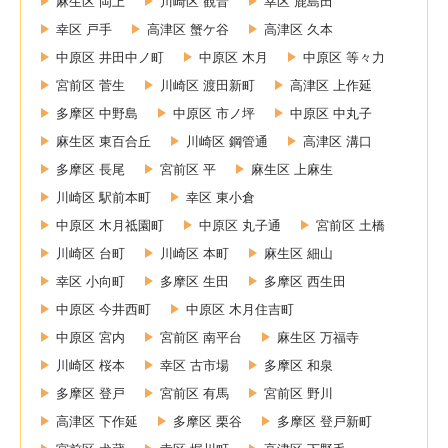
麻生区 岡上
川崎区 観音
幸区 鹿島田
幸区 戸手
高津区 蟹ケ谷
高津区 久本
中原区 井田中ノ町
中原区 木月
中原区 等々力
宮前区 菅生
川崎区 渡田新町
高津区 上作延
多摩区 中野島
中原区 市ノ坪
中原区 中丸子
麻生区 東百合丘
川崎区 鋼管通
高津区 溝口
多摩区 長尾
宮前区 平
麻生区 上麻生
川崎区 駅前本町
幸区 東小倉
中原区 木月祗園町
中原区 丸子通
宮前区 土橋
川崎区 台町
川崎区 本町
麻生区 細山
幸区 小向町
多摩区 生田
多摩区 西生田
中原区 今井西町
中原区 木月住吉町
中原区 宮内
宮前区 南平台
麻生区 万福寺
川崎区 桜本
幸区 古市場
多摩区 和泉
多摩区 登戸
宮前区 有馬
宮前区 野川
高津区 下作延
多摩区 栗谷
多摩区 登戸新町