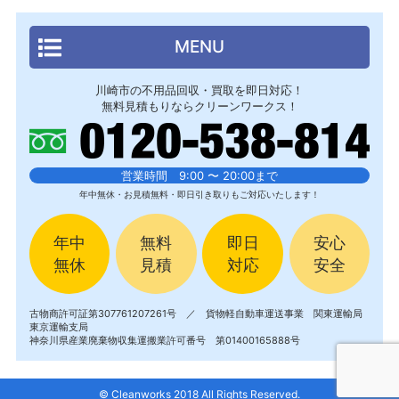
MENU
川崎市の不用品回収・買取を即日対応！
無料見積もりならクリーンワークス！
営業時間 9:00 〜 20:00まで
年中無休・お見積無料・即日引き取りもご対応いたします！
年中
無料
即日
安心
無休
見積
対応
安全
古物商許可証第307761207261号 ／ 貨物軽自動車運送事業 関東運輸局
東京運輸支局
神奈川県産業廃棄物収集運搬業許可番号 第01400165888号
© Cleanworks 2018 All Rights Reserved.