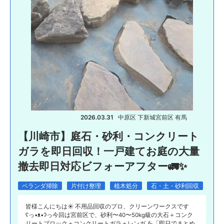
2026.03.31
中原区 下新城
宮前区 有馬
【川崎市】庭石・砂利・コンクリート
ガラを即日回収！一戸建てお庭の大量
撤去即日対応ビフォーアフター🚛✨
ベランダ掃除
片付け整理
植木処分
石・土・砂利回収
皆様こんにちは☀️ 不用品回収のプロ、クリーンワークスです
ʕ⁠っ⁠•⁠ᴥ⁠•⁠ʔ⁠っ今回は宮前区で、砂利〜40〜50kg級の大石＋コンク
リートブロック＋コンクリートガラ＋レンガ を「即日でまとめ