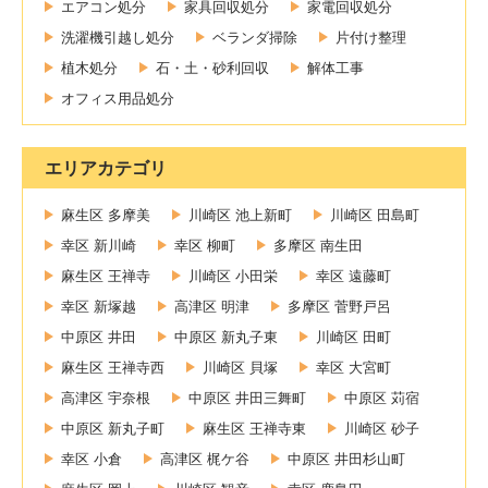
エアコン処分
家具回収処分
家電回収処分
洗濯機引越し処分
ベランダ掃除
片付け整理
植木処分
石・土・砂利回収
解体工事
オフィス用品処分
エリアカテゴリ
麻生区 多摩美
川崎区 池上新町
川崎区 田島町
幸区 新川崎
幸区 柳町
多摩区 南生田
麻生区 王禅寺
川崎区 小田栄
幸区 遠藤町
幸区 新塚越
高津区 明津
多摩区 菅野戸呂
中原区 井田
中原区 新丸子東
川崎区 田町
麻生区 王禅寺西
川崎区 貝塚
幸区 大宮町
高津区 宇奈根
中原区 井田三舞町
中原区 苅宿
中原区 新丸子町
麻生区 王禅寺東
川崎区 砂子
幸区 小倉
高津区 梶ケ谷
中原区 井田杉山町