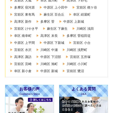
宮前区 犬蔵
幸区 堀川町
高津区 下野毛
多摩区 宿河原
中原区 上小田中
宮前区 梶ケ谷
宮前区 東有馬
麻生区 百合丘
幸区 紺屋町
高津区 新作
多摩区 菅
中原区 上新城
宮前区 けやき平
麻生区 下麻生
川崎区 浅田
幸区 南幸町
高津区 末長
多摩区 菅稲田堤
中原区 上平間
中原区 下新城
宮前区 小台
宮前区 水沢
川崎区 中瀬
川崎区 浅野町
高津区 諏訪
中原区 下沼部
宮前区 五所塚
宮前区 宮崎
川崎区 旭町
川崎区 小川町
幸区 新小倉
中原区 新城
宮前区 鷺沼
お客様の声
よくある質問
Customers Voice
Q&A