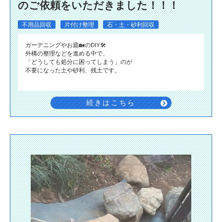
のご依頼をいただきました！！！
不用品回収
片付け整理
石・土・砂利回収
ガーデニングやお庭🏡のDIY🛠️
外構の整理などを進める中で、
「どうしても処分に困ってしまう」のが
不要になった土や砂利、残土です。
続きはこちら