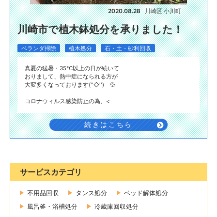
2020.08.28
川崎区 小川町
川崎市で植木鉢処分を承りました！
ベランダ掃除
植木処分
石・土・砂利回収
真夏の猛暑・35℃以上の日が続いて
おりまして、熱中症になられる方が
大変多くなっております(''◇'')ゞ💦
コロナウィルス感染防止の為、<
続きはこちら
サービスカテゴリ
不用品回収
タンス処分
ベッド解体処分
風呂釜・浴槽処分
冷蔵庫回収処分