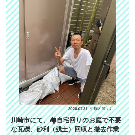
2026.07.31
中原区 等々力
川崎市にて、🏘️自宅回りのお庭で不要
な瓦礫、砂利（残土）回収と撤去作業