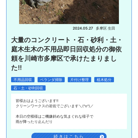
2024.05.27
多摩区 生田
大量のコンクリート・石・砂利・土・
庭木生木の不用品即日回収処分の御依
頼を川崎市多摩区で承けたまりまし
た‼️
不用品回収
ベランダ掃除
片付け整理
植木処分
石・土・砂利回収
皆様おはようございます‼️
クリーンワークスの岩佐でございます＼(^o^)／
本日の空模様はご機嫌斜めな気まぐれな様子で
雨が降ったり止んだり
続きはこちら