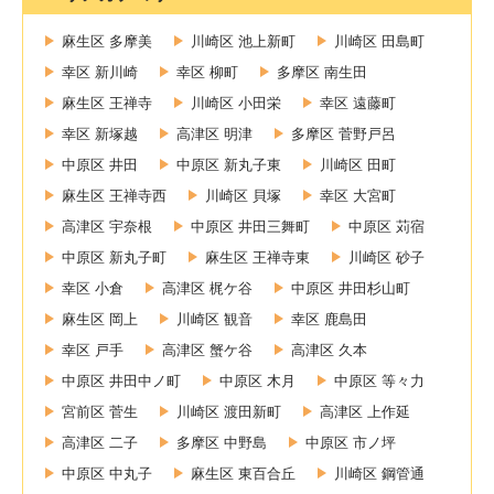
麻生区 多摩美
川崎区 池上新町
川崎区 田島町
幸区 新川崎
幸区 柳町
多摩区 南生田
麻生区 王禅寺
川崎区 小田栄
幸区 遠藤町
幸区 新塚越
高津区 明津
多摩区 菅野戸呂
中原区 井田
中原区 新丸子東
川崎区 田町
麻生区 王禅寺西
川崎区 貝塚
幸区 大宮町
高津区 宇奈根
中原区 井田三舞町
中原区 苅宿
中原区 新丸子町
麻生区 王禅寺東
川崎区 砂子
幸区 小倉
高津区 梶ケ谷
中原区 井田杉山町
麻生区 岡上
川崎区 観音
幸区 鹿島田
幸区 戸手
高津区 蟹ケ谷
高津区 久本
中原区 井田中ノ町
中原区 木月
中原区 等々力
宮前区 菅生
川崎区 渡田新町
高津区 上作延
高津区 二子
多摩区 中野島
中原区 市ノ坪
中原区 中丸子
麻生区 東百合丘
川崎区 鋼管通