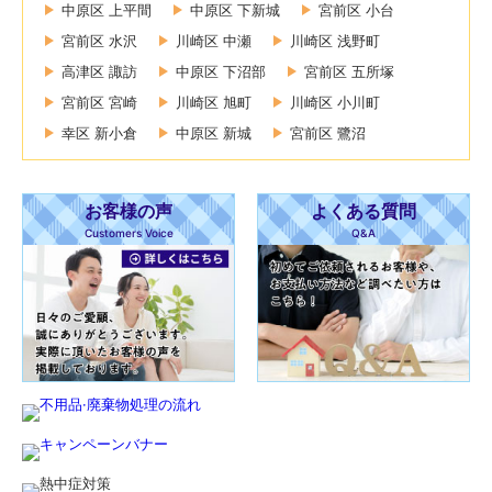
中原区 上平間
中原区 下新城
宮前区 小台
宮前区 水沢
川崎区 中瀬
川崎区 浅野町
高津区 諏訪
中原区 下沼部
宮前区 五所塚
宮前区 宮崎
川崎区 旭町
川崎区 小川町
幸区 新小倉
中原区 新城
宮前区 鷺沼
お客様の声
よくある質問
Customers Voice
Q&A