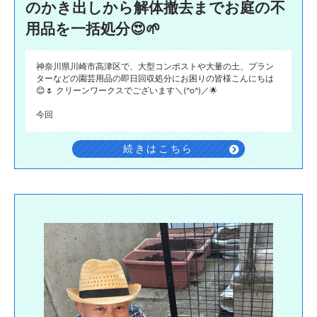
のかき出しから解体撤去までお庭の不
用品を一括処分😍🌱
神奈川県川崎市高津区で、大型コンポストや大量の土、プラン
ターなどの園芸用品の即日回収処分にお困りの皆様こんにちは
😊🌷 クリーンワークスでございます＼(^o^)／🌟
今回
続きはこちら