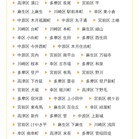
高津区 溝口
多摩区 長尾
宮前区 平
麻生区 上麻生
川崎区 駅前本町
幸区 東小倉
中原区 木月祗園町
中原区 丸子通
宮前区 土橋
川崎区 台町
川崎区 本町
麻生区 細山
幸区 小向町
多摩区 生田
多摩区 西生田
中原区 今井西町
中原区 木月住吉町
中原区 宮内
宮前区 南平台
麻生区 万福寺
川崎区 桜本
幸区 古市場
多摩区 和泉
多摩区 登戸
宮前区 有馬
宮前区 野川
高津区 下作延
多摩区 栗谷
多摩区 登戸新町
宮前区 犬蔵
幸区 堀川町
高津区 下野毛
多摩区 宿河原
中原区 上小田中
宮前区 梶ケ谷
宮前区 東有馬
麻生区 百合丘
幸区 紺屋町
高津区 新作
多摩区 菅
中原区 上新城
宮前区 けやき平
麻生区 下麻生
川崎区 浅田
幸区 南幸町
高津区 末長
多摩区 菅稲田堤