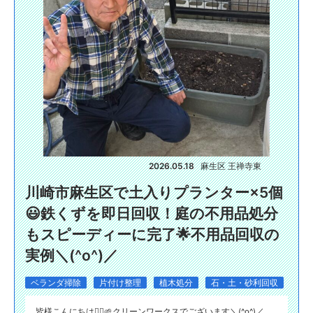
2026.05.18
麻生区 王禅寺東
川崎市麻生区で土入りプランター×5個
😃鉄くずを即日回収！庭の不用品処分
もスピーディーに完了🌟不用品回収の
実例＼(^o^)／
ベランダ掃除
片付け整理
植木処分
石・土・砂利回収
皆様こんにちは🙂‍↕️🌱クリーンワークスでございます＼(^o^)／