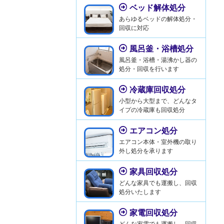
ベッド解体処分
あらゆるベッドの解体処分・
回収に対応
風呂釜・浴槽処分
風呂釜・浴槽・湯沸かし器の
処分・回収を行います
冷蔵庫回収処分
小型から大型まで、どんなタ
イプの冷蔵庫も回収処分
エアコン処分
エアコン本体・室外機の取り
外し処分を承ります
家具回収処分
どんな家具でも運搬し、回収
処分いたします
家電回収処分
どんな家電でも運搬し、回収