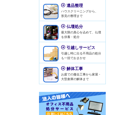
遺品整理
ハウスクリーニングから、
形見の整理まで
仏壇処分
最大限の真心を込めて、仏壇
を供養・処分
引越しサービス
引越し時に出る不用品の処分
も一括でおまかせ
解体工事
お庭での撤去工事から家屋・
大型倉庫の解体まで