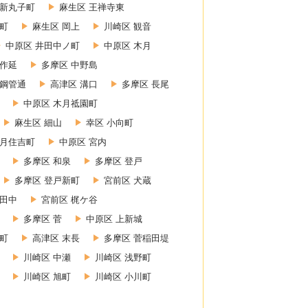
 新丸子町
麻生区 王禅寺東
町
麻生区 岡上
川崎区 観音
中原区 井田中ノ町
中原区 木月
上作延
多摩区 中野島
 鋼管通
高津区 溝口
多摩区 長尾
中原区 木月祗園町
麻生区 細山
幸区 小向町
木月住吉町
中原区 宮内
多摩区 和泉
多摩区 登戸
多摩区 登戸新町
宮前区 犬蔵
小田中
宮前区 梶ケ谷
多摩区 菅
中原区 上新城
幸町
高津区 末長
多摩区 菅稲田堤
川崎区 中瀬
川崎区 浅野町
川崎区 旭町
川崎区 小川町