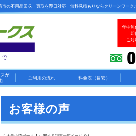
崎市の不用品回収・買取を即日対応！
無料見積もりならクリーンワーク
年中無
即
ご対
まで
クスが
ご利用の流れ
料金表（目安）
由
お客様の声
【 大量の段ボール 】に関する記事一覧ページです。