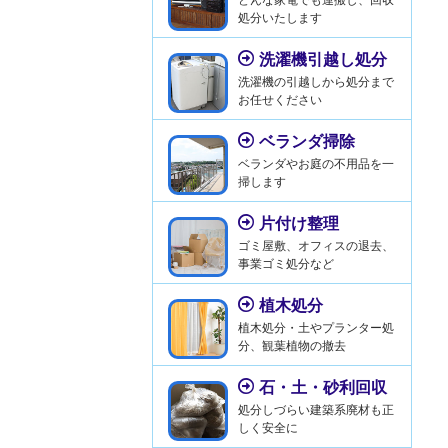
処分いたします
洗濯機引越し処分
洗濯機の引越しから処分まで
お任せください
ベランダ掃除
ベランダやお庭の不用品を一
掃します
片付け整理
ゴミ屋敷、オフィスの退去、
事業ゴミ処分など
植木処分
植木処分・土やプランター処
分、観葉植物の撤去
石・土・砂利回収
処分しづらい建築系廃材も正
しく安全に