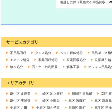
引越しに伴う緊急の不用品回収！🚛
サービスカテゴリ
不用品回収
タンス処分
ベッド解体処分
風呂釜・浴槽
エアコン処分
家具回収処分
家電回収処分
洗濯機引越
植木処分
石・土・砂利回収
解体工事
オフィス用品処
エリアカテゴリ
麻生区 多摩美
川崎区 池上新町
川崎区 田島町
幸区 
麻生区 王禅寺
川崎区 小田栄
幸区 遠藤町
幸区 新塚越
中原区 井田
中原区 新丸子東
川崎区 田町
麻生区 王