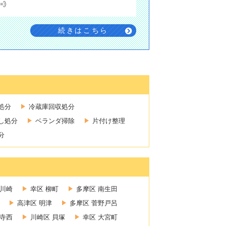
💨
続きはこちら
処分
冷蔵庫回収処分
し処分
ベランダ掃除
片付け整理
分
新川崎
幸区 柳町
多摩区 南生田
高津区 明津
多摩区 菅野戸呂
禅寺西
川崎区 貝塚
幸区 大宮町