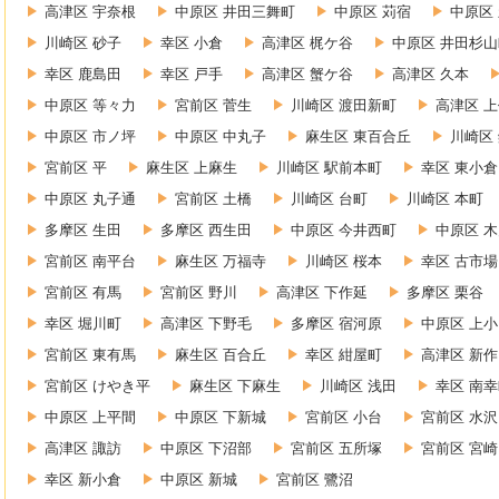
高津区 宇奈根
中原区 井田三舞町
中原区 苅宿
中原区
川崎区 砂子
幸区 小倉
高津区 梶ケ谷
中原区 井田杉山
幸区 鹿島田
幸区 戸手
高津区 蟹ケ谷
高津区 久本
中原区 等々力
宮前区 菅生
川崎区 渡田新町
高津区 
中原区 市ノ坪
中原区 中丸子
麻生区 東百合丘
川崎区
宮前区 平
麻生区 上麻生
川崎区 駅前本町
幸区 東小倉
中原区 丸子通
宮前区 土橋
川崎区 台町
川崎区 本町
多摩区 生田
多摩区 西生田
中原区 今井西町
中原区 
宮前区 南平台
麻生区 万福寺
川崎区 桜本
幸区 古市場
宮前区 有馬
宮前区 野川
高津区 下作延
多摩区 栗谷
幸区 堀川町
高津区 下野毛
多摩区 宿河原
中原区 上
宮前区 東有馬
麻生区 百合丘
幸区 紺屋町
高津区 新作
宮前区 けやき平
麻生区 下麻生
川崎区 浅田
幸区 南
中原区 上平間
中原区 下新城
宮前区 小台
宮前区 水沢
高津区 諏訪
中原区 下沼部
宮前区 五所塚
宮前区 宮崎
幸区 新小倉
中原区 新城
宮前区 鷺沼