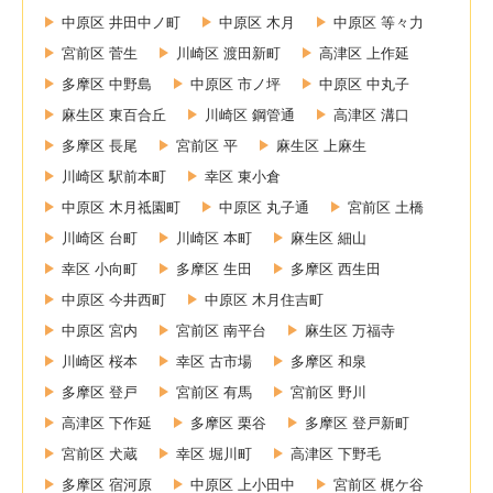
中原区 井田中ノ町
中原区 木月
中原区 等々力
宮前区 菅生
川崎区 渡田新町
高津区 上作延
多摩区 中野島
中原区 市ノ坪
中原区 中丸子
麻生区 東百合丘
川崎区 鋼管通
高津区 溝口
多摩区 長尾
宮前区 平
麻生区 上麻生
川崎区 駅前本町
幸区 東小倉
中原区 木月祗園町
中原区 丸子通
宮前区 土橋
川崎区 台町
川崎区 本町
麻生区 細山
幸区 小向町
多摩区 生田
多摩区 西生田
中原区 今井西町
中原区 木月住吉町
中原区 宮内
宮前区 南平台
麻生区 万福寺
川崎区 桜本
幸区 古市場
多摩区 和泉
多摩区 登戸
宮前区 有馬
宮前区 野川
高津区 下作延
多摩区 栗谷
多摩区 登戸新町
宮前区 犬蔵
幸区 堀川町
高津区 下野毛
多摩区 宿河原
中原区 上小田中
宮前区 梶ケ谷