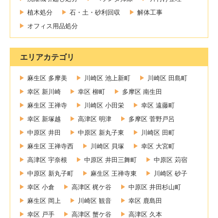
植木処分
石・土・砂利回収
解体工事
オフィス用品処分
エリアカテゴリ
麻生区 多摩美
川崎区 池上新町
川崎区 田島町
幸区 新川崎
幸区 柳町
多摩区 南生田
麻生区 王禅寺
川崎区 小田栄
幸区 遠藤町
幸区 新塚越
高津区 明津
多摩区 菅野戸呂
中原区 井田
中原区 新丸子東
川崎区 田町
麻生区 王禅寺西
川崎区 貝塚
幸区 大宮町
高津区 宇奈根
中原区 井田三舞町
中原区 苅宿
中原区 新丸子町
麻生区 王禅寺東
川崎区 砂子
幸区 小倉
高津区 梶ケ谷
中原区 井田杉山町
麻生区 岡上
川崎区 観音
幸区 鹿島田
幸区 戸手
高津区 蟹ケ谷
高津区 久本