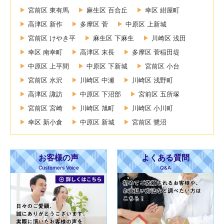
宮前区 東有馬
麻生区 百合丘
幸区 紺屋町
高津区 新作
多摩区 菅
中原区 上新城
宮前区 けやき平
麻生区 下麻生
川崎区 浅田
幸区 南幸町
高津区 末長
多摩区 菅稲田堤
中原区 上平間
中原区 下新城
宮前区 小台
宮前区 水沢
川崎区 中瀬
川崎区 浅野町
高津区 諏訪
中原区 下沼部
宮前区 五所塚
宮前区 宮崎
川崎区 旭町
川崎区 小川町
幸区 新小倉
中原区 新城
宮前区 鷺沼
お客様の声
よくある質問
Customers Voice
Q&A