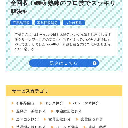
全回収！🚛💨 熟練のプロ技でスッキリ
解決✨
不用品回収
家具回収処分
片付け整理
皆様こんにちは〜っ🙂‍↕️今日も太陽みたいな元気をお届けします
☀️クリーンワークスのブログ担当です！＼(^o^)／🌟​さあ今回も
やってまいりました〜っ🚌💨​「引越し前なのにゴミがまとまら
ない…😱」を〜
続きはこちら
サービスカテゴリ
不用品回収
タンス処分
ベッド解体処分
風呂釜・浴槽処分
冷蔵庫回収処分
エアコン処分
家具回収処分
家電回収処分
洗濯機引越し処分
ベランダ掃除
片付け整理