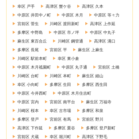
幸区 戸手
高津区 蟹ケ谷
高津区 久本
中原区 井田中ノ町
中原区 木月
中原区 等々力
宮前区 菅生
川崎区 渡田新町
高津区 上作延
多摩区 中野島
中原区 市ノ坪
中原区 中丸子
麻生区 東百合丘
川崎区 鋼管通
高津区 溝口
多摩区 長尾
宮前区 平
麻生区 上麻生
川崎区 駅前本町
幸区 東小倉
中原区 木月祗園町
中原区 丸子通
宮前区 土橋
川崎区 台町
川崎区 本町
麻生区 細山
幸区 小向町
多摩区 生田
多摩区 西生田
中原区 今井西町
中原区 木月住吉町
中原区 宮内
宮前区 南平台
麻生区 万福寺
川崎区 桜本
幸区 古市場
多摩区 和泉
多摩区 登戸
宮前区 有馬
宮前区 野川
高津区 下作延
多摩区 栗谷
多摩区 登戸新町
宮前区 犬蔵
幸区 堀川町
高津区 下野毛