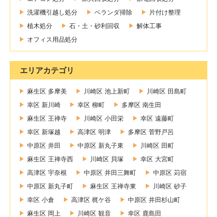
洗濯機引越し処分
ベランダ掃除
片付け整理
植木処分
石・土・砂利回収
解体工事
オフィス用品処分
エリアカテゴリ
麻生区 多摩美
川崎区 池上新町
川崎区 田島町
幸区 新川崎
幸区 柳町
多摩区 南生田
麻生区 王禅寺
川崎区 小田栄
幸区 遠藤町
幸区 新塚越
高津区 明津
多摩区 菅野戸呂
中原区 井田
中原区 新丸子東
川崎区 田町
麻生区 王禅寺西
川崎区 貝塚
幸区 大宮町
高津区 宇奈根
中原区 井田三舞町
中原区 苅宿
中原区 新丸子町
麻生区 王禅寺東
川崎区 砂子
幸区 小倉
高津区 梶ケ谷
中原区 井田杉山町
麻生区 岡上
川崎区 観音
幸区 鹿島田