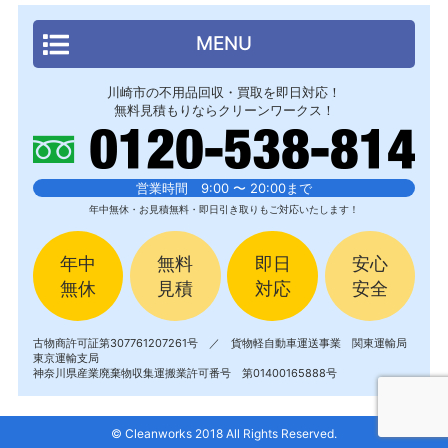
MENU
川崎市の不用品回収・買取を即日対応！
無料見積もりならクリーンワークス！
営業時間 9:00 〜 20:00まで
年中無休・お見積無料・即日引き取りもご対応いたします！
年中
無料
即日
安心
無休
見積
対応
安全
古物商許可証第307761207261号 ／ 貨物軽自動車運送事業 関東運輸局
東京運輸支局
神奈川県産業廃棄物収集運搬業許可番号 第01400165888号
© Cleanworks 2018 All Rights Reserved.