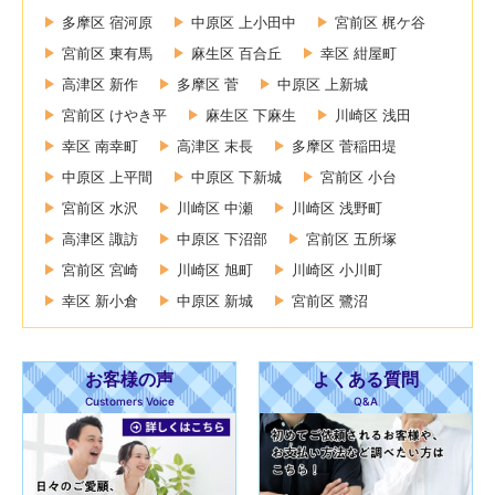
多摩区 宿河原
中原区 上小田中
宮前区 梶ケ谷
宮前区 東有馬
麻生区 百合丘
幸区 紺屋町
高津区 新作
多摩区 菅
中原区 上新城
宮前区 けやき平
麻生区 下麻生
川崎区 浅田
幸区 南幸町
高津区 末長
多摩区 菅稲田堤
中原区 上平間
中原区 下新城
宮前区 小台
宮前区 水沢
川崎区 中瀬
川崎区 浅野町
高津区 諏訪
中原区 下沼部
宮前区 五所塚
宮前区 宮崎
川崎区 旭町
川崎区 小川町
幸区 新小倉
中原区 新城
宮前区 鷺沼
お客様の声
よくある質問
Customers Voice
Q&A