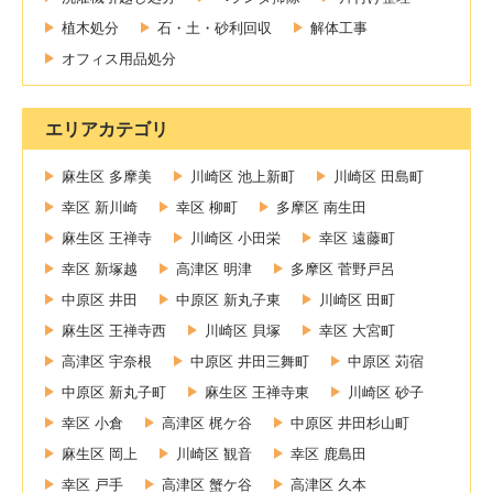
植木処分
石・土・砂利回収
解体工事
オフィス用品処分
エリアカテゴリ
麻生区 多摩美
川崎区 池上新町
川崎区 田島町
幸区 新川崎
幸区 柳町
多摩区 南生田
麻生区 王禅寺
川崎区 小田栄
幸区 遠藤町
幸区 新塚越
高津区 明津
多摩区 菅野戸呂
中原区 井田
中原区 新丸子東
川崎区 田町
麻生区 王禅寺西
川崎区 貝塚
幸区 大宮町
高津区 宇奈根
中原区 井田三舞町
中原区 苅宿
中原区 新丸子町
麻生区 王禅寺東
川崎区 砂子
幸区 小倉
高津区 梶ケ谷
中原区 井田杉山町
麻生区 岡上
川崎区 観音
幸区 鹿島田
幸区 戸手
高津区 蟹ケ谷
高津区 久本