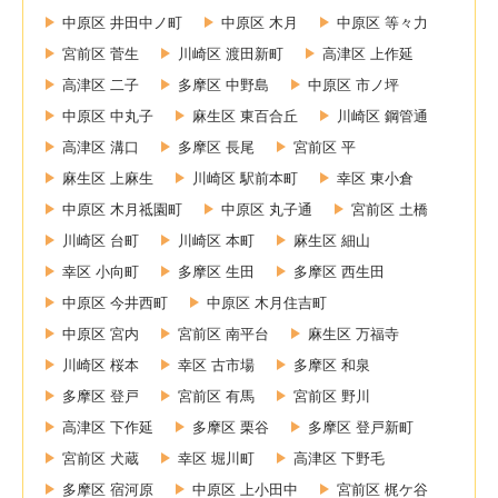
中原区 井田中ノ町
中原区 木月
中原区 等々力
宮前区 菅生
川崎区 渡田新町
高津区 上作延
高津区 二子
多摩区 中野島
中原区 市ノ坪
中原区 中丸子
麻生区 東百合丘
川崎区 鋼管通
高津区 溝口
多摩区 長尾
宮前区 平
麻生区 上麻生
川崎区 駅前本町
幸区 東小倉
中原区 木月祗園町
中原区 丸子通
宮前区 土橋
川崎区 台町
川崎区 本町
麻生区 細山
幸区 小向町
多摩区 生田
多摩区 西生田
中原区 今井西町
中原区 木月住吉町
中原区 宮内
宮前区 南平台
麻生区 万福寺
川崎区 桜本
幸区 古市場
多摩区 和泉
多摩区 登戸
宮前区 有馬
宮前区 野川
高津区 下作延
多摩区 栗谷
多摩区 登戸新町
宮前区 犬蔵
幸区 堀川町
高津区 下野毛
多摩区 宿河原
中原区 上小田中
宮前区 梶ケ谷