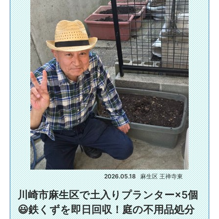
2026.05.18
麻生区 王禅寺東
川崎市麻生区で土入りプランター×5個
😃鉄くずを即日回収！庭の不用品処分