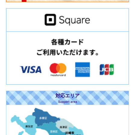
対応エリア
Support area