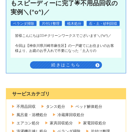
もスピーディーに完了🌟不用品回収の
実例＼(^o^)／
ベランダ掃除
片付け整理
植木処分
石・土・砂利回収
皆様こんにちは🙂‍↕️🌱クリーンワークスでございます＼(^o^)／
今回は【神奈川県川崎市麻生区】の一戸建てにお住まいのお客
様より、お庭のお手入れで不要になった「土入りの
続きはこちら
サービスカテゴリ
不用品回収
タンス処分
ベッド解体処分
風呂釜・浴槽処分
冷蔵庫回収処分
エアコン処分
家具回収処分
家電回収処分
洗濯機引越し処分
ベランダ掃除
片付け整理