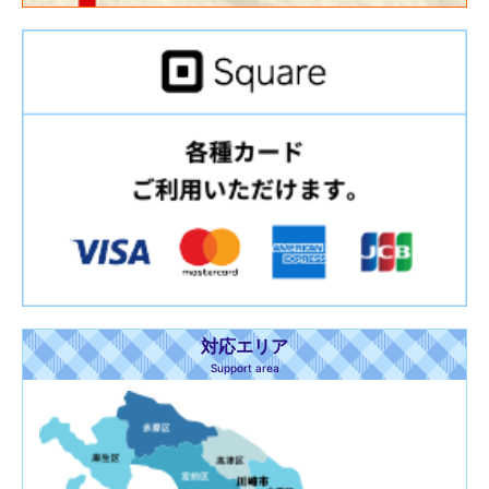
対応エリア
Support area