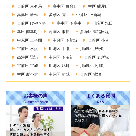
宮前区 東有馬
麻生区 百合丘
幸区 紺屋町
高津区 新作
多摩区 菅
中原区 上新城
宮前区 けやき平
麻生区 下麻生
川崎区 浅田
幸区 南幸町
高津区 末長
多摩区 菅稲田堤
中原区 上平間
中原区 下新城
宮前区 小台
宮前区 水沢
川崎区 中瀬
川崎区 浅野町
高津区 諏訪
中原区 下沼部
宮前区 五所塚
宮前区 宮崎
川崎区 旭町
川崎区 小川町
幸区 新小倉
中原区 新城
宮前区 鷺沼
お客様の声
よくある質問
Customers Voice
Q&A