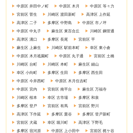
中原区 井田中ノ町
中原区 木月
中原区 等々力
宮前区 菅生
川崎区 渡田新町
高津区 上作延
高津区 二子
多摩区 中野島
中原区 市ノ坪
中原区 中丸子
麻生区 東百合丘
川崎区 鋼管通
高津区 溝口
多摩区 長尾
宮前区 平
麻生区 上麻生
川崎区 駅前本町
幸区 東小倉
中原区 木月祗園町
中原区 丸子通
宮前区 土橋
川崎区 台町
川崎区 本町
麻生区 細山
幸区 小向町
多摩区 生田
多摩区 西生田
中原区 今井西町
中原区 木月住吉町
中原区 宮内
宮前区 南平台
麻生区 万福寺
川崎区 桜本
幸区 古市場
多摩区 和泉
多摩区 登戸
宮前区 有馬
宮前区 野川
高津区 下作延
多摩区 栗谷
多摩区 登戸新町
宮前区 犬蔵
幸区 堀川町
高津区 下野毛
多摩区 宿河原
中原区 上小田中
宮前区 梶ケ谷