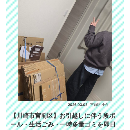
2026.03.03
宮前区 小台
【川崎市宮前区】お引越しに伴う段ボ
ール・生活ごみ・一時多量ゴミを即日