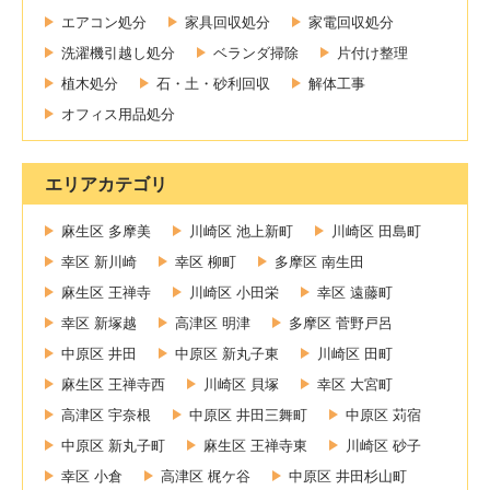
エアコン処分
家具回収処分
家電回収処分
洗濯機引越し処分
ベランダ掃除
片付け整理
植木処分
石・土・砂利回収
解体工事
オフィス用品処分
エリアカテゴリ
麻生区 多摩美
川崎区 池上新町
川崎区 田島町
幸区 新川崎
幸区 柳町
多摩区 南生田
麻生区 王禅寺
川崎区 小田栄
幸区 遠藤町
幸区 新塚越
高津区 明津
多摩区 菅野戸呂
中原区 井田
中原区 新丸子東
川崎区 田町
麻生区 王禅寺西
川崎区 貝塚
幸区 大宮町
高津区 宇奈根
中原区 井田三舞町
中原区 苅宿
中原区 新丸子町
麻生区 王禅寺東
川崎区 砂子
幸区 小倉
高津区 梶ケ谷
中原区 井田杉山町