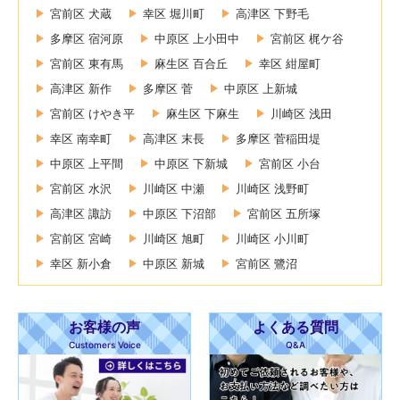
宮前区 犬蔵
幸区 堀川町
高津区 下野毛
多摩区 宿河原
中原区 上小田中
宮前区 梶ケ谷
宮前区 東有馬
麻生区 百合丘
幸区 紺屋町
高津区 新作
多摩区 菅
中原区 上新城
宮前区 けやき平
麻生区 下麻生
川崎区 浅田
幸区 南幸町
高津区 末長
多摩区 菅稲田堤
中原区 上平間
中原区 下新城
宮前区 小台
宮前区 水沢
川崎区 中瀬
川崎区 浅野町
高津区 諏訪
中原区 下沼部
宮前区 五所塚
宮前区 宮崎
川崎区 旭町
川崎区 小川町
幸区 新小倉
中原区 新城
宮前区 鷺沼
お客様の声
よくある質問
Customers Voice
Q&A