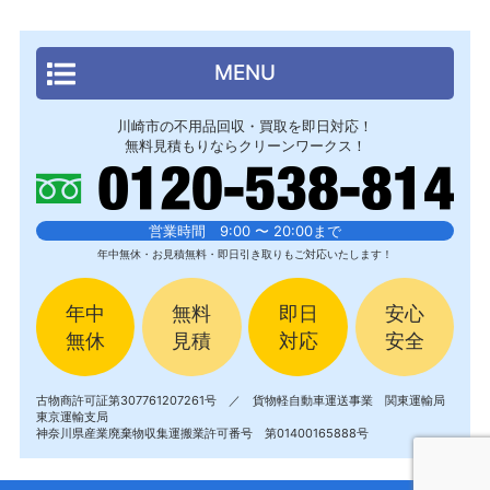
MENU
川崎市の不用品回収・買取を即日対応！
無料見積もりならクリーンワークス！
営業時間 9:00 〜 20:00まで
年中無休・お見積無料・即日引き取りもご対応いたします！
年中
無料
即日
安心
無休
見積
対応
安全
古物商許可証第307761207261号 ／ 貨物軽自動車運送事業 関東運輸局
東京運輸支局
神奈川県産業廃棄物収集運搬業許可番号 第01400165888号