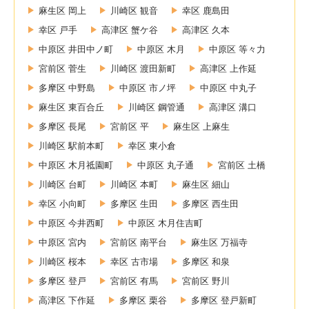
麻生区 岡上
川崎区 観音
幸区 鹿島田
幸区 戸手
高津区 蟹ケ谷
高津区 久本
中原区 井田中ノ町
中原区 木月
中原区 等々力
宮前区 菅生
川崎区 渡田新町
高津区 上作延
多摩区 中野島
中原区 市ノ坪
中原区 中丸子
麻生区 東百合丘
川崎区 鋼管通
高津区 溝口
多摩区 長尾
宮前区 平
麻生区 上麻生
川崎区 駅前本町
幸区 東小倉
中原区 木月祗園町
中原区 丸子通
宮前区 土橋
川崎区 台町
川崎区 本町
麻生区 細山
幸区 小向町
多摩区 生田
多摩区 西生田
中原区 今井西町
中原区 木月住吉町
中原区 宮内
宮前区 南平台
麻生区 万福寺
川崎区 桜本
幸区 古市場
多摩区 和泉
多摩区 登戸
宮前区 有馬
宮前区 野川
高津区 下作延
多摩区 栗谷
多摩区 登戸新町