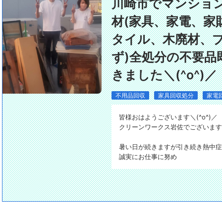
川崎市でマンショ
材(家具、家電、家
タイル、木廃材、
ず)全処分の不要品
きました＼(^o^)／
不用品回収
家具回収処分
家電
皆様おはようございます＼(^o^)／
クリーンワークス岩佐でございま
暑い日が続きますが引き続き熱中症
誠実にお仕事に努め