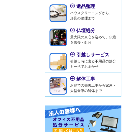
遺品整理
ハウスクリーニングから、
形見の整理まで
仏壇処分
最大限の真心を込めて、仏壇
を供養・処分
引越しサービス
引越し時に出る不用品の処分
も一括でおまかせ
解体工事
お庭での撤去工事から家屋・
大型倉庫の解体まで