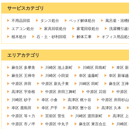
サービスカテゴリ
不用品回収
タンス処分
ベッド解体処分
風呂釜・浴槽
エアコン処分
家具回収処分
家電回収処分
洗濯機引越
植木処分
石・土・砂利回収
解体工事
オフィス用品処
エリアカテゴリ
麻生区 多摩美
川崎区 池上新町
川崎区 田島町
幸区 
麻生区 王禅寺
川崎区 小田栄
幸区 遠藤町
幸区 新塚越
中原区 井田
中原区 新丸子東
川崎区 田町
麻生区 王
高津区 宇奈根
中原区 井田三舞町
中原区 苅宿
中原区
川崎区 砂子
幸区 小倉
高津区 梶ケ谷
中原区 井田杉山
幸区 鹿島田
幸区 戸手
高津区 蟹ケ谷
高津区 久本
中原区 等々力
宮前区 菅生
川崎区 渡田新町
高津区 
中原区 市ノ坪
中原区 中丸子
麻生区 東百合丘
川崎区