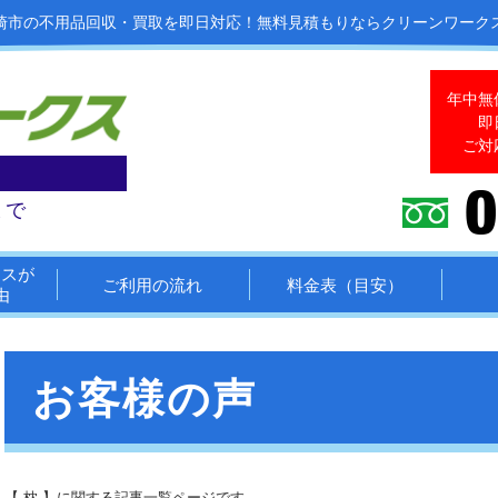
崎市の不用品回収・買取を即日対応！
無料見積もりならクリーンワーク
年中無
即
ご対
まで
クスが
ご利用の流れ
料金表（目安）
由
お客様の声
【 枕 】に関する記事一覧ページです。