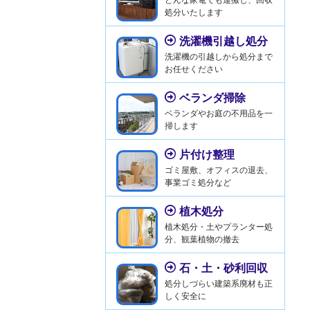
処分いたします
洗濯機引越し処分
洗濯機の引越しから処分まで
お任せください
ベランダ掃除
ベランダやお庭の不用品を一
掃します
片付け整理
ゴミ屋敷、オフィスの退去、
事業ゴミ処分など
植木処分
植木処分・土やプランター処
分、観葉植物の撤去
石・土・砂利回収
処分しづらい建築系廃材も正
しく安全に