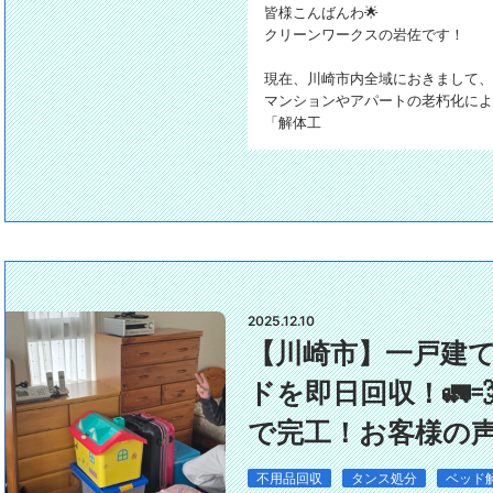
​皆様こんばんわ🌟
クリーンワークスの岩佐です！
現在、川崎市内全域におきまして、
マンションやアパートの老朽化によ
「解体工
2025.12.10
【川崎市】一戸建
ドを即日回収！🚛
で完工！お客様の声
不用品回収
タンス処分
ベッド