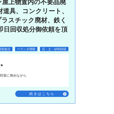
ン屋上物置内の不要品廃
財道具、コンクリート、
プラスチック廃材、鉄く
即日回収処分御依頼を頂
回収処分
ベランダ掃除
石・土・砂利回収
す★
対策に努めながら
続きはこちら