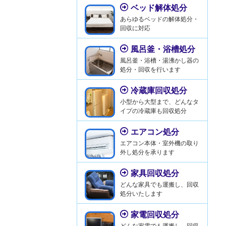
ベッド解体処分
あらゆるベッドの解体処分・
回収に対応
風呂釜・浴槽処分
風呂釜・浴槽・湯沸かし器の
処分・回収を行います
冷蔵庫回収処分
小型から大型まで、どんなタ
イプの冷蔵庫も回収処分
エアコン処分
エアコン本体・室外機の取り
外し処分を承ります
家具回収処分
どんな家具でも運搬し、回収
処分いたします
家電回収処分
どんな家電でも運搬し、回収