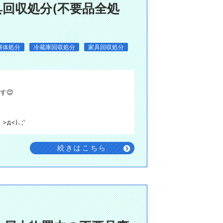
回収処分(不要品全処
解体処分
冷蔵庫回収処分
家具回収処分
す😊
<)､;'
続きはこちら