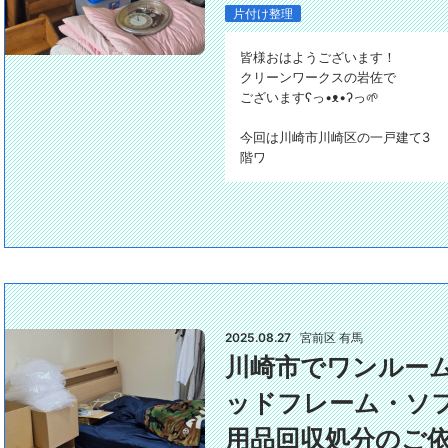
片付け整理
皆様おはようございます！
クリーンワークスの岩佐で
ございますʕ⁠っ⁠•⁠ᴥ⁠•⁠ʔ⁠っ🌱
今回は川崎市川崎区の一戸建て3
階ワ
2025.08.27
宮前区 有馬
川崎市でワンルー
ッドフレーム・ソフ
用品回収処分のご依