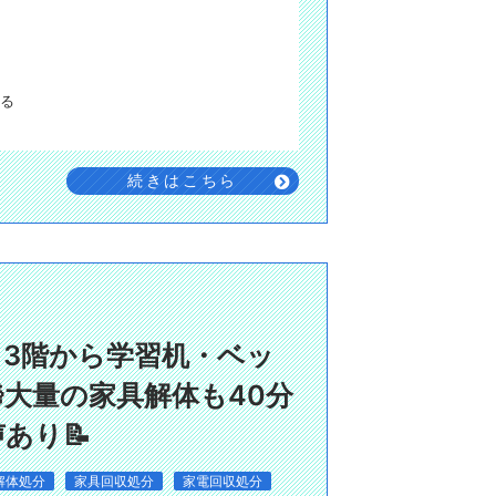
る
続きはこちら
て3階から学習机・ベッ
大量の家具解体も40分
あり📝
解体処分
家具回収処分
家電回収処分