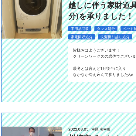
越しに伴う家財道具
分)を承りました！
不用品回収
タンス処分
ベッド
家電回収処分
洗濯機引越し処分
皆様おはようございます！
クリーンワークスの岩佐でございま
暖冬とは言えど1月後半に入り
なかなか冷え込んで参りましたね( >д
2022.08.05
幸区 南幸町