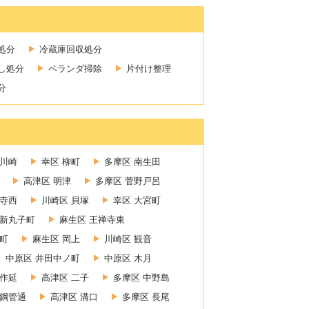
処分
冷蔵庫回収処分
し処分
ベランダ掃除
片付け整理
分
新川崎
幸区 柳町
多摩区 南生田
高津区 明津
多摩区 菅野戸呂
禅寺西
川崎区 貝塚
幸区 大宮町
 新丸子町
麻生区 王禅寺東
町
麻生区 岡上
川崎区 観音
中原区 井田中ノ町
中原区 木月
上作延
高津区 二子
多摩区 中野島
 鋼管通
高津区 溝口
多摩区 長尾