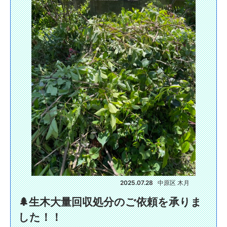
2025.07.28
中原区 木月
🌲生木大量回収処分のご依頼を承りま
した！！