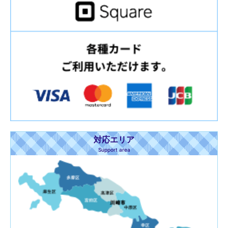
対応エリア
Support area