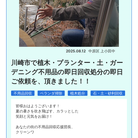
2025.08.12
中原区 上小田中
川崎市で植木・プランター・土・ガー
デニング不用品の即日回収処分の即日
ご依頼を、頂きました！！
不用品回収
ベランダ掃除
植木処分
石・土・砂利回収
皆様おはようございます！
夏の暑さを吹き飛ばす、カラッとした
笑顔と元気をお届け！
あなたの街の不用品回収応援団長、
クリーンワ