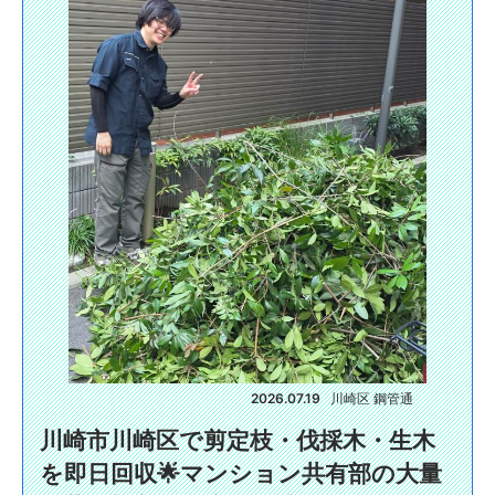
2026.07.19
川崎区 鋼管通
川崎市川崎区で剪定枝・伐採木・生木
を即日回収🌟マンション共有部の大量