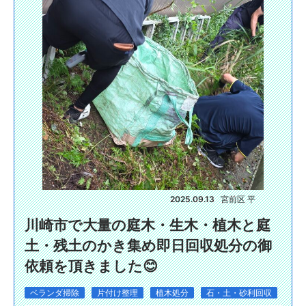
2025.09.13
宮前区 平
川崎市で大量の庭木・生木・植木と庭
土・残土のかき集め即日回収処分の御
依頼を頂きました😊
ベランダ掃除
片付け整理
植木処分
石・土・砂利回収