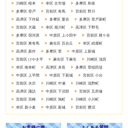
川崎区 桜本
幸区 古市場
多摩区 和泉
多摩区 登戸
宮前区 有馬
宮前区 野川
高津区 下作延
多摩区 栗谷
多摩区 登戸新町
宮前区 犬蔵
幸区 堀川町
高津区 下野毛
多摩区 宿河原
中原区 上小田中
宮前区 梶ケ谷
宮前区 東有馬
麻生区 百合丘
幸区 紺屋町
高津区 新作
多摩区 菅
中原区 上新城
宮前区 けやき平
麻生区 下麻生
川崎区 浅田
幸区 南幸町
高津区 末長
多摩区 菅稲田堤
中原区 上平間
中原区 下新城
宮前区 小台
宮前区 水沢
川崎区 中瀬
川崎区 浅野町
高津区 諏訪
中原区 下沼部
宮前区 五所塚
宮前区 宮崎
川崎区 旭町
川崎区 小川町
幸区 新小倉
中原区 新城
宮前区 鷺沼
お客様の声
よくある質問