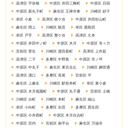
高津区 宇奈根
中原区 井田三舞町
中原区 苅宿
中原区 新丸子町
麻生区 王禅寺東
川崎区 砂子
幸区 小倉
高津区 梶ケ谷
中原区 井田杉山町
麻生区 岡上
川崎区 観音
幸区 鹿島田
幸区 戸手
高津区 蟹ケ谷
高津区 久本
中原区 井田中ノ町
中原区 木月
中原区 等々力
宮前区 菅生
川崎区 渡田新町
高津区 上作延
高津区 二子
多摩区 中野島
中原区 市ノ坪
中原区 中丸子
麻生区 東百合丘
川崎区 鋼管通
高津区 溝口
多摩区 長尾
宮前区 平
麻生区 上麻生
川崎区 駅前本町
幸区 東小倉
中原区 木月祗園町
中原区 丸子通
宮前区 土橋
川崎区 台町
川崎区 本町
麻生区 細山
幸区 小向町
多摩区 生田
多摩区 西生田
中原区 今井西町
中原区 木月住吉町
中原区 宮内
宮前区 南平台
麻生区 万福寺