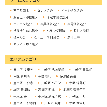
サービスカテゴリ
不用品回収
タンス処分
ベッド解体処分
風呂釜・浴槽処分
冷蔵庫回収処分
エアコン処分
家具回収処分
家電回収処分
洗濯機引越し処分
ベランダ掃除
片付け整理
植木処分
石・土・砂利回収
解体工事
オフィス用品処分
エリアカテゴリ
麻生区 多摩美
川崎区 池上新町
川崎区 田島町
幸区 新川崎
幸区 柳町
多摩区 南生田
麻生区 王禅寺
川崎区 小田栄
幸区 遠藤町
幸区 新塚越
高津区 明津
多摩区 菅野戸呂
中原区 井田
中原区 新丸子東
川崎区 田町
麻生区 王禅寺西
川崎区 貝塚
幸区 大宮町