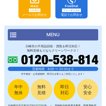
24H受付
フリーダイヤル
メールでお問合せ
電話でお問合せ
MENU
川崎市の不用品回収・買取を即日対応！
無料見積もりならクリーンワークス！
営業時間 9:00 〜 20:00まで
年中無休・お見積無料・即日引き取りもご対応いたします！
年中
無料
即日
安心
無休
見積
対応
安全
古物商許可証第307761207261号 ／ 貨物軽自動車運送事業 関東運輸局