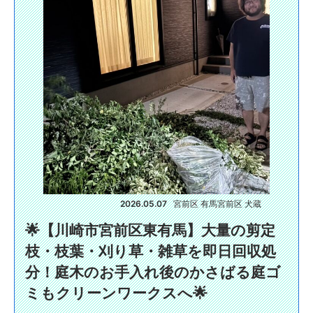
2026.05.07
宮前区 有馬
宮前区 犬蔵
🌟【川崎市宮前区東有馬】大量の剪定
枝・枝葉・刈り草・雑草を即日回収処
分！庭木のお手入れ後のかさばる庭ゴ
ミもクリーンワークスへ🌟