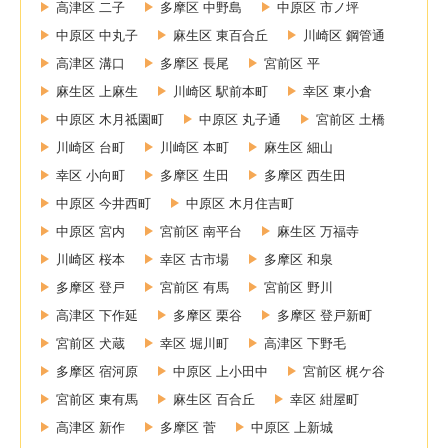
高津区 二子
多摩区 中野島
中原区 市ノ坪
中原区 中丸子
麻生区 東百合丘
川崎区 鋼管通
高津区 溝口
多摩区 長尾
宮前区 平
麻生区 上麻生
川崎区 駅前本町
幸区 東小倉
中原区 木月祗園町
中原区 丸子通
宮前区 土橋
川崎区 台町
川崎区 本町
麻生区 細山
幸区 小向町
多摩区 生田
多摩区 西生田
中原区 今井西町
中原区 木月住吉町
中原区 宮内
宮前区 南平台
麻生区 万福寺
川崎区 桜本
幸区 古市場
多摩区 和泉
多摩区 登戸
宮前区 有馬
宮前区 野川
高津区 下作延
多摩区 栗谷
多摩区 登戸新町
宮前区 犬蔵
幸区 堀川町
高津区 下野毛
多摩区 宿河原
中原区 上小田中
宮前区 梶ケ谷
宮前区 東有馬
麻生区 百合丘
幸区 紺屋町
高津区 新作
多摩区 菅
中原区 上新城