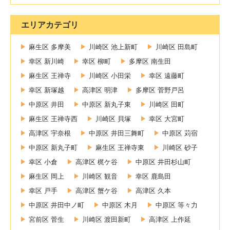
エリアカテゴリ
麻生区 多摩美
川崎区 池上新町
川崎区 田島町
幸区 新川崎
幸区 柳町
多摩区 南生田
麻生区 王禅寺
川崎区 小田栄
幸区 遠藤町
幸区 新塚越
高津区 明津
多摩区 菅野戸呂
中原区 井田
中原区 新丸子東
川崎区 田町
麻生区 王禅寺西
川崎区 貝塚
幸区 大宮町
高津区 宇奈根
中原区 井田三舞町
中原区 苅宿
中原区 新丸子町
麻生区 王禅寺東
川崎区 砂子
幸区 小倉
高津区 梶ケ谷
中原区 井田杉山町
麻生区 岡上
川崎区 観音
幸区 鹿島田
幸区 戸手
高津区 蟹ケ谷
高津区 久本
中原区 井田中ノ町
中原区 木月
中原区 等々力
宮前区 菅生
川崎区 渡田新町
高津区 上作延