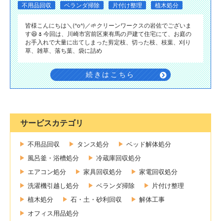
不用品回収
ベランダ掃除
片付け整理
植木処分
皆様こんにちは＼(^o^)／🌱クリーンワークスの岩佐でございま
す😆🌷今回は、川崎市宮前区東有馬の戸建て住宅にて、お庭の
お手入れで大量に出てしまった剪定枝、切った枝、枝葉、刈り
草、雑草、落ち葉、袋に詰め
続きはこちら
サービスカテゴリ
不用品回収
タンス処分
ベッド解体処分
風呂釜・浴槽処分
冷蔵庫回収処分
エアコン処分
家具回収処分
家電回収処分
洗濯機引越し処分
ベランダ掃除
片付け整理
植木処分
石・土・砂利回収
解体工事
オフィス用品処分