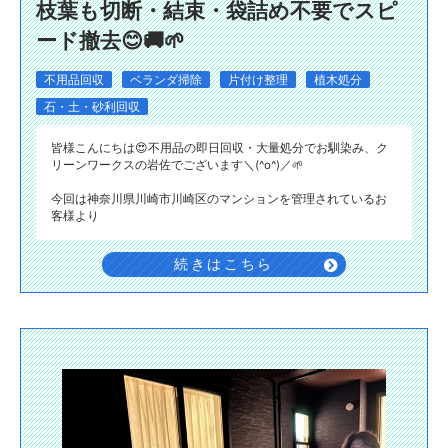
枝葉も切断・結束・袋詰め不要でスピ
ード撤去😊🚚🌱
不用品回収
ベランダ掃除
片付け整理
植木処分
石・土・砂利回収
皆様こんにちは😍不用品の即日回収・大量処分でお馴染み、ク
リーンワークスの岩佐でございます＼(^o^)／🌱
今回は神奈川県川崎市川崎区のマンションを管理されているお
客様より
続きはこちら