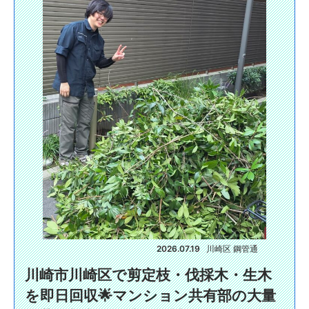
2026.07.19
川崎区 鋼管通
川崎市川崎区で剪定枝・伐採木・生木
を即日回収🌟マンション共有部の大量