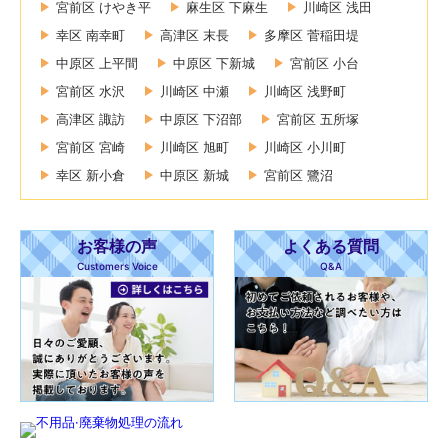
宮前区 けやき平
麻生区 下麻生
川崎区 浅田
幸区 南幸町
高津区 末長
多摩区 菅稲田堤
中原区 上平間
中原区 下新城
宮前区 小台
宮前区 水沢
川崎区 中瀬
川崎区 浅野町
高津区 諏訪
中原区 下沼部
宮前区 五所塚
宮前区 宮崎
川崎区 旭町
川崎区 小川町
幸区 新小倉
中原区 新城
宮前区 鷺沼
お客様の声
よくある質問
Customers Voice
Q&A