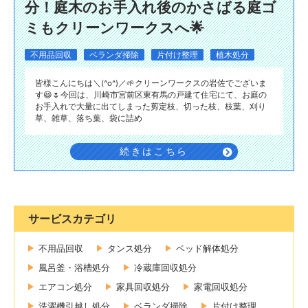
分！庭木のお手入れ後のかさばる庭ゴ
ミもクリーンワークスへ🌟
不用品回収
ベランダ掃除
片付け整理
植木処分
皆様こんにちは＼(^o^)／🌱クリーンワークスの岩佐でございま
す😆🌷今回は、川崎市宮前区東有馬の戸建て住宅にて、お庭の
お手入れで大量に出てしまった剪定枝、切った枝、枝葉、刈り
草、雑草、落ち葉、袋に詰め
続きはこちら
サービスカテゴリ
不用品回収
タンス処分
ベッド解体処分
風呂釜・浴槽処分
冷蔵庫回収処分
エアコン処分
家具回収処分
家電回収処分
洗濯機引越し処分
ベランダ掃除
片付け整理