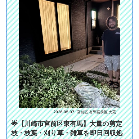
2026.05.07
宮前区 有馬
宮前区 犬蔵
🌟【川崎市宮前区東有馬】大量の剪定
枝・枝葉・刈り草・雑草を即日回収処