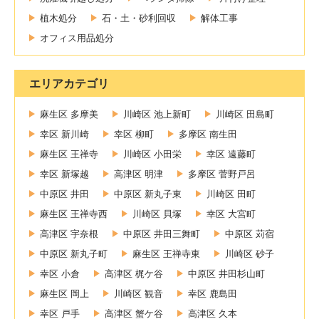
植木処分
石・土・砂利回収
解体工事
オフィス用品処分
エリアカテゴリ
麻生区 多摩美
川崎区 池上新町
川崎区 田島町
幸区 新川崎
幸区 柳町
多摩区 南生田
麻生区 王禅寺
川崎区 小田栄
幸区 遠藤町
幸区 新塚越
高津区 明津
多摩区 菅野戸呂
中原区 井田
中原区 新丸子東
川崎区 田町
麻生区 王禅寺西
川崎区 貝塚
幸区 大宮町
高津区 宇奈根
中原区 井田三舞町
中原区 苅宿
中原区 新丸子町
麻生区 王禅寺東
川崎区 砂子
幸区 小倉
高津区 梶ケ谷
中原区 井田杉山町
麻生区 岡上
川崎区 観音
幸区 鹿島田
幸区 戸手
高津区 蟹ケ谷
高津区 久本