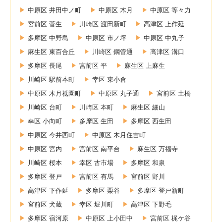
中原区 井田中ノ町
中原区 木月
中原区 等々力
宮前区 菅生
川崎区 渡田新町
高津区 上作延
多摩区 中野島
中原区 市ノ坪
中原区 中丸子
麻生区 東百合丘
川崎区 鋼管通
高津区 溝口
多摩区 長尾
宮前区 平
麻生区 上麻生
川崎区 駅前本町
幸区 東小倉
中原区 木月祗園町
中原区 丸子通
宮前区 土橋
川崎区 台町
川崎区 本町
麻生区 細山
幸区 小向町
多摩区 生田
多摩区 西生田
中原区 今井西町
中原区 木月住吉町
中原区 宮内
宮前区 南平台
麻生区 万福寺
川崎区 桜本
幸区 古市場
多摩区 和泉
多摩区 登戸
宮前区 有馬
宮前区 野川
高津区 下作延
多摩区 栗谷
多摩区 登戸新町
宮前区 犬蔵
幸区 堀川町
高津区 下野毛
多摩区 宿河原
中原区 上小田中
宮前区 梶ケ谷