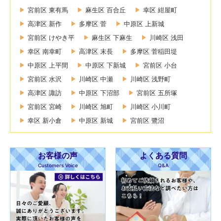
宮前区 東有馬
麻生区 百合丘
幸区 紺屋町
高津区 新作
多摩区 菅
中原区 上新城
宮前区 けやき平
麻生区 下麻生
川崎区 浅田
幸区 南幸町
高津区 末長
多摩区 菅稲田堤
中原区 上平間
中原区 下新城
宮前区 小台
宮前区 水沢
川崎区 中瀬
川崎区 浅野町
高津区 諏訪
中原区 下沼部
宮前区 五所塚
宮前区 宮崎
川崎区 旭町
川崎区 小川町
幸区 新小倉
中原区 新城
宮前区 鷺沼
お客様の声
よくある質問
Customers Voice
Q&A