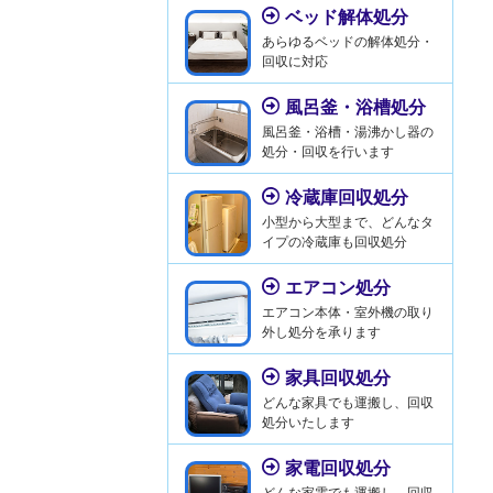
ベッド解体処分
あらゆるベッドの解体処分・
回収に対応
風呂釜・浴槽処分
風呂釜・浴槽・湯沸かし器の
処分・回収を行います
冷蔵庫回収処分
小型から大型まで、どんなタ
イプの冷蔵庫も回収処分
エアコン処分
エアコン本体・室外機の取り
外し処分を承ります
家具回収処分
どんな家具でも運搬し、回収
処分いたします
家電回収処分
どんな家電でも運搬し、回収