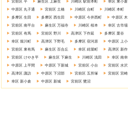
宮前区 平
麻生区 上麻生
川崎区 駅前本町
幸区 東小倉
中原区 丸子通
宮前区 土橋
川崎区 台町
川崎区 本町
多摩区 生田
多摩区 西生田
中原区 今井西町
中原区 
宮前区 南平台
麻生区 万福寺
川崎区 桜本
幸区 古市場
宮前区 有馬
宮前区 野川
高津区 下作延
多摩区 栗谷
幸区 堀川町
高津区 下野毛
多摩区 宿河原
中原区 上
宮前区 東有馬
麻生区 百合丘
幸区 紺屋町
高津区 新作
宮前区 けやき平
麻生区 下麻生
川崎区 浅田
幸区 南
中原区 上平間
中原区 下新城
宮前区 小台
宮前区 水沢
高津区 諏訪
中原区 下沼部
宮前区 五所塚
宮前区 宮崎
幸区 新小倉
中原区 新城
宮前区 鷺沼