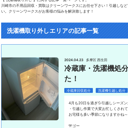
川崎市の不用品回収・買取はクリーンワークスにお任せ下さい！引越しなど
い。クリーンワークスがお客様の悩みを解決致します！
洗濯機取り外しエリアの記事一覧
2024.04.23
多摩区 西生田
冷蔵庫・洗濯機処
た！
冷蔵庫回収処分
洗濯機引越し処分
4月も20日を過ぎ💦引越しシーズ
・引越し作業で大変お忙しくされて
お宅様も多い季節になりますかね～(;^
🎌ゴー