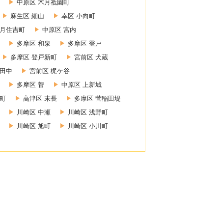
中原区 木月祗園町
麻生区 細山
幸区 小向町
木月住吉町
中原区 宮内
多摩区 和泉
多摩区 登戸
多摩区 登戸新町
宮前区 犬蔵
小田中
宮前区 梶ケ谷
多摩区 菅
中原区 上新城
幸町
高津区 末長
多摩区 菅稲田堤
川崎区 中瀬
川崎区 浅野町
川崎区 旭町
川崎区 小川町