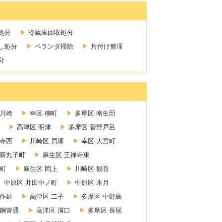
処分
冷蔵庫回収処分
し処分
ベランダ掃除
片付け整理
分
新川崎
幸区 柳町
多摩区 南生田
高津区 明津
多摩区 菅野戸呂
禅寺西
川崎区 貝塚
幸区 大宮町
 新丸子町
麻生区 王禅寺東
町
麻生区 岡上
川崎区 観音
中原区 井田中ノ町
中原区 木月
上作延
高津区 二子
多摩区 中野島
 鋼管通
高津区 溝口
多摩区 長尾