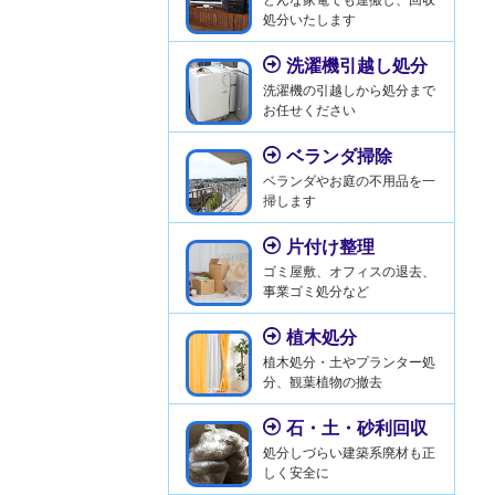
処分いたします
洗濯機引越し処分
洗濯機の引越しから処分まで
お任せください
ベランダ掃除
ベランダやお庭の不用品を一
掃します
片付け整理
ゴミ屋敷、オフィスの退去、
事業ゴミ処分など
植木処分
植木処分・土やプランター処
分、観葉植物の撤去
石・土・砂利回収
処分しづらい建築系廃材も正
しく安全に