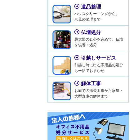
遺品整理
ハウスクリーニングから、
形見の整理まで
仏壇処分
最大限の真心を込めて、仏壇
を供養・処分
引越しサービス
引越し時に出る不用品の処分
も一括でおまかせ
解体工事
お庭での撤去工事から家屋・
大型倉庫の解体まで