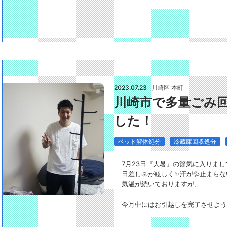
2023.07.23
川崎区 本町
川崎市で多量ごみ
した！
ベッド解体処分
冷蔵庫回収処分
7月23日『大暑』の節気に入りまし
日差し🌞が眩しく✨汗が💦止まらな
気温が続いておりますが、
今月中にはお引越しを完了させよう