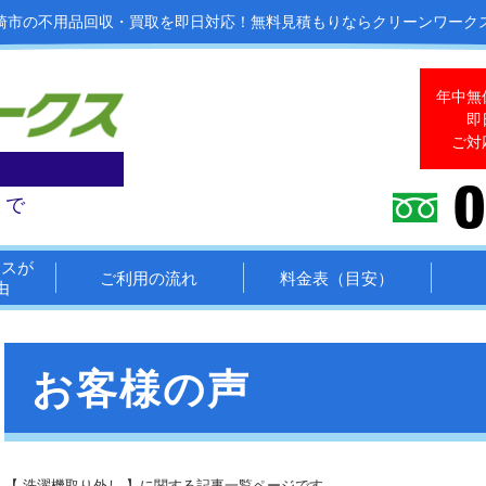
崎市の不用品回収・買取を即日対応！
無料見積もりならクリーンワーク
年中無
即
ご対
まで
クスが
ご利用の流れ
料金表（目安）
由
お客様の声
【 洗濯機取り外し 】に関する記事一覧ページです。