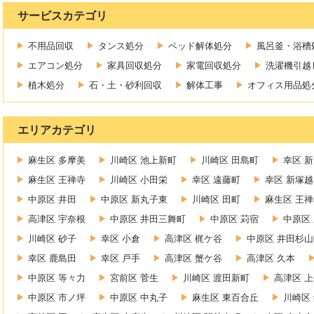
サービスカテゴリ
不用品回収
タンス処分
ベッド解体処分
風呂釜・浴槽
エアコン処分
家具回収処分
家電回収処分
洗濯機引越
植木処分
石・土・砂利回収
解体工事
オフィス用品処
エリアカテゴリ
麻生区 多摩美
川崎区 池上新町
川崎区 田島町
幸区 
麻生区 王禅寺
川崎区 小田栄
幸区 遠藤町
幸区 新塚越
中原区 井田
中原区 新丸子東
川崎区 田町
麻生区 王
高津区 宇奈根
中原区 井田三舞町
中原区 苅宿
中原区
川崎区 砂子
幸区 小倉
高津区 梶ケ谷
中原区 井田杉山
幸区 鹿島田
幸区 戸手
高津区 蟹ケ谷
高津区 久本
中原区 等々力
宮前区 菅生
川崎区 渡田新町
高津区 
中原区 市ノ坪
中原区 中丸子
麻生区 東百合丘
川崎区