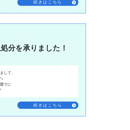
続きはこちら
収処分を承りました！
まして、
♪
愛でに
^
続きはこちら