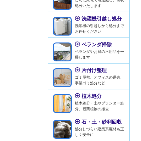
処分いたします
洗濯機引越し処分
洗濯機の引越しから処分まで
お任せください
ベランダ掃除
ベランダやお庭の不用品を一
掃します
片付け整理
ゴミ屋敷、オフィスの退去、
事業ゴミ処分など
植木処分
植木処分・土やプランター処
分、観葉植物の撤去
石・土・砂利回収
処分しづらい建築系廃材も正
しく安全に