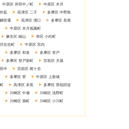
中原区 井田中ノ町
中原区 木月
上作延
高津区 二子
多摩区 中野島
 鋼管通
高津区 溝口
多摩区 長尾
中原区 木月祗園町
麻生区 細山
幸区 小向町
木月住吉町
中原区 宮内
多摩区 和泉
多摩区 登戸
多摩区 登戸新町
宮前区 犬蔵
小田中
宮前区 梶ケ谷
多摩区 菅
中原区 上新城
幸町
高津区 末長
多摩区 菅稲田堤
川崎区 中瀬
川崎区 浅野町
川崎区 旭町
川崎区 小川町