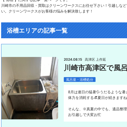
川崎市の不用品回収・買取はクリーンワークスにお任せ下さい！引越しなど
い。クリーンワークスがお客様の悩みを解決致します！
浴槽エリアの記事一覧
2024.08.15
高津区 上作延
川崎市高津区で風
風呂釜・浴槽処分
8月は連日の猛暑💦うだるような暑
体力を消耗する👒夏日が続きますね～(;
そんな、🌞真夏の中でも、遺品整
お引越しで大変お忙