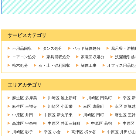
サービスカテゴリ
不用品回収
タンス処分
ベッド解体処分
風呂釜・浴槽
エアコン処分
家具回収処分
家電回収処分
洗濯機引越
植木処分
石・土・砂利回収
解体工事
オフィス用品処
エリアカテゴリ
麻生区 多摩美
川崎区 池上新町
川崎区 田島町
幸区 
麻生区 王禅寺
川崎区 小田栄
幸区 遠藤町
幸区 新塚越
中原区 井田
中原区 新丸子東
川崎区 田町
麻生区 王
高津区 宇奈根
中原区 井田三舞町
中原区 苅宿
中原区
川崎区 砂子
幸区 小倉
高津区 梶ケ谷
中原区 井田杉山