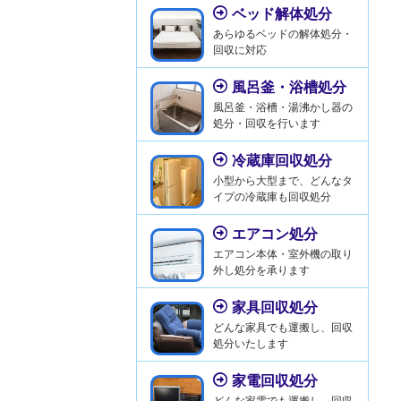
ベッド解体処分
あらゆるベッドの解体処分・
回収に対応
風呂釜・浴槽処分
風呂釜・浴槽・湯沸かし器の
処分・回収を行います
冷蔵庫回収処分
小型から大型まで、どんなタ
イプの冷蔵庫も回収処分
エアコン処分
エアコン本体・室外機の取り
外し処分を承ります
家具回収処分
どんな家具でも運搬し、回収
処分いたします
家電回収処分
どんな家電でも運搬し、回収