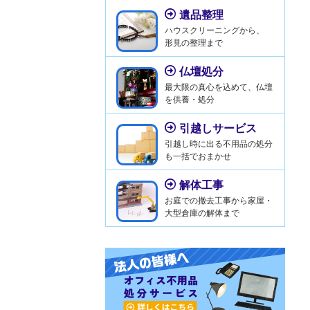
遺品整理
ハウスクリーニングから、
形見の整理まで
仏壇処分
最大限の真心を込めて、仏壇
を供養・処分
引越しサービス
引越し時に出る不用品の処分
も一括でおまかせ
解体工事
お庭での撤去工事から家屋・
大型倉庫の解体まで