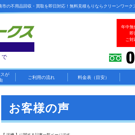
崎市の不用品回収・買取を即日対応！
無料見積もりならクリーンワーク
年中無
即
ご対
まで
クスが
ご利用の流れ
料金表（目安）
由
お客様の声
【 浴槽 】に関する記事一覧ページです。