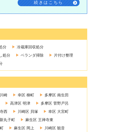
続きはこちら
処分
冷蔵庫回収処分
し処分
ベランダ掃除
片付け整理
分
新川崎
幸区 柳町
多摩区 南生田
高津区 明津
多摩区 菅野戸呂
禅寺西
川崎区 貝塚
幸区 大宮町
 新丸子町
麻生区 王禅寺東
町
麻生区 岡上
川崎区 観音