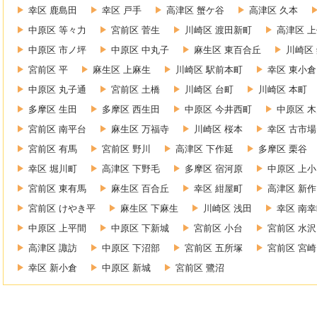
幸区 鹿島田
幸区 戸手
高津区 蟹ケ谷
高津区 久本
中原区 等々力
宮前区 菅生
川崎区 渡田新町
高津区 
中原区 市ノ坪
中原区 中丸子
麻生区 東百合丘
川崎区
宮前区 平
麻生区 上麻生
川崎区 駅前本町
幸区 東小倉
中原区 丸子通
宮前区 土橋
川崎区 台町
川崎区 本町
多摩区 生田
多摩区 西生田
中原区 今井西町
中原区 
宮前区 南平台
麻生区 万福寺
川崎区 桜本
幸区 古市場
宮前区 有馬
宮前区 野川
高津区 下作延
多摩区 栗谷
幸区 堀川町
高津区 下野毛
多摩区 宿河原
中原区 上
宮前区 東有馬
麻生区 百合丘
幸区 紺屋町
高津区 新作
宮前区 けやき平
麻生区 下麻生
川崎区 浅田
幸区 南
中原区 上平間
中原区 下新城
宮前区 小台
宮前区 水沢
高津区 諏訪
中原区 下沼部
宮前区 五所塚
宮前区 宮崎
幸区 新小倉
中原区 新城
宮前区 鷺沼