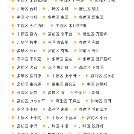
中原区 木月祗園町
中原区 丸子通
宮前区 土橋
川崎区 台町
川崎区 本町
麻生区 細山
幸区 小向町
多摩区 生田
多摩区 西生田
中原区 今井西町
中原区 木月住吉町
中原区 宮内
宮前区 南平台
麻生区 万福寺
川崎区 桜本
幸区 古市場
多摩区 和泉
多摩区 登戸
宮前区 有馬
宮前区 野川
高津区 下作延
多摩区 栗谷
多摩区 登戸新町
宮前区 犬蔵
幸区 堀川町
高津区 下野毛
多摩区 宿河原
中原区 上小田中
宮前区 梶ケ谷
宮前区 東有馬
麻生区 百合丘
幸区 紺屋町
高津区 新作
多摩区 菅
中原区 上新城
宮前区 けやき平
麻生区 下麻生
川崎区 浅田
幸区 南幸町
高津区 末長
多摩区 菅稲田堤
中原区 上平間
中原区 下新城
宮前区 小台
宮前区 水沢
川崎区 中瀬
川崎区 浅野町