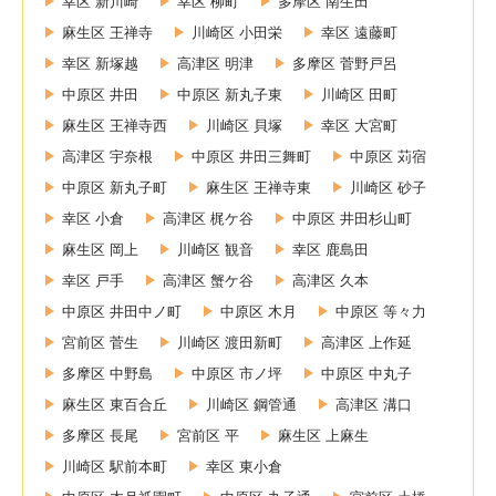
幸区 新川崎
幸区 柳町
多摩区 南生田
麻生区 王禅寺
川崎区 小田栄
幸区 遠藤町
幸区 新塚越
高津区 明津
多摩区 菅野戸呂
中原区 井田
中原区 新丸子東
川崎区 田町
麻生区 王禅寺西
川崎区 貝塚
幸区 大宮町
高津区 宇奈根
中原区 井田三舞町
中原区 苅宿
中原区 新丸子町
麻生区 王禅寺東
川崎区 砂子
幸区 小倉
高津区 梶ケ谷
中原区 井田杉山町
麻生区 岡上
川崎区 観音
幸区 鹿島田
幸区 戸手
高津区 蟹ケ谷
高津区 久本
中原区 井田中ノ町
中原区 木月
中原区 等々力
宮前区 菅生
川崎区 渡田新町
高津区 上作延
多摩区 中野島
中原区 市ノ坪
中原区 中丸子
麻生区 東百合丘
川崎区 鋼管通
高津区 溝口
多摩区 長尾
宮前区 平
麻生区 上麻生
川崎区 駅前本町
幸区 東小倉