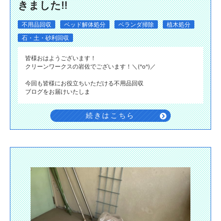
きました‼️
不用品回収
ベッド解体処分
ベランダ掃除
植木処分
石・土・砂利回収
皆様おはようございます！
クリーンワークスの岩佐でございます！＼(^o^)／
今回も皆様にお役立ちいただける不用品回収
ブログをお届けいたしま
続きはこちら