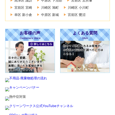
高津区 諏訪
中原区 下沼部
宮前区 五所塚
宮前区 宮崎
川崎区 旭町
川崎区 小川町
幸区 新小倉
中原区 新城
宮前区 鷺沼
お客様の声
よくある質問
Customers Voice
Q&A