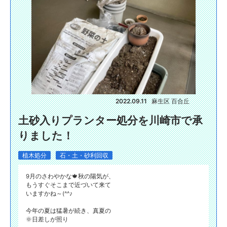
2022.09.11
麻生区 百合丘
土砂入りプランター処分を川崎市で承
りました！
植木処分
石・土・砂利回収
9月のさわやかな🍁秋の陽気が、
もうすぐそこまで近づいて来て
いますかね～(^^♪
今年の夏は猛暑が続き、真夏の
🌞日差しが照り