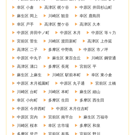
幸区 小倉
高津区 梶ケ谷
中原区 井田杉山町
麻生区 岡上
川崎区 観音
幸区 鹿島田
幸区 戸手
高津区 蟹ケ谷
高津区 久本
中原区 井田中ノ町
中原区 木月
中原区 等々力
宮前区 菅生
川崎区 渡田新町
高津区 上作延
高津区 二子
多摩区 中野島
中原区 市ノ坪
中原区 中丸子
麻生区 東百合丘
川崎区 鋼管通
高津区 溝口
多摩区 長尾
宮前区 平
麻生区 上麻生
川崎区 駅前本町
幸区 東小倉
中原区 木月祗園町
中原区 丸子通
宮前区 土橋
川崎区 台町
川崎区 本町
麻生区 細山
幸区 小向町
多摩区 生田
多摩区 西生田
中原区 今井西町
中原区 木月住吉町
中原区 宮内
宮前区 南平台
麻生区 万福寺
川崎区 桜本
幸区 古市場
多摩区 和泉
多摩区 登戸
宮前区 有馬
宮前区 野川