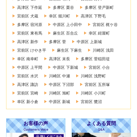
高津区 下作延
多摩区 栗谷
多摩区 登戸新町
宮前区 犬蔵
幸区 堀川町
高津区 下野毛
多摩区 宿河原
中原区 上小田中
宮前区 梶ケ谷
宮前区 東有馬
麻生区 百合丘
幸区 紺屋町
高津区 新作
多摩区 菅
中原区 上新城
宮前区 けやき平
麻生区 下麻生
川崎区 浅田
幸区 南幸町
高津区 末長
多摩区 菅稲田堤
中原区 上平間
中原区 下新城
宮前区 小台
宮前区 水沢
川崎区 中瀬
川崎区 浅野町
高津区 諏訪
中原区 下沼部
宮前区 五所塚
宮前区 宮崎
川崎区 旭町
川崎区 小川町
幸区 新小倉
中原区 新城
宮前区 鷺沼
お客様の声
よくある質問
Customers Voice
Q&A