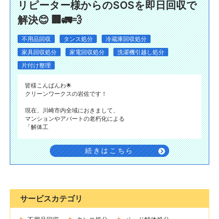
リピーター様からのSOSを即日回収で
解決😊 🏢🚛💨
不用品回収
タンス処分
冷蔵庫回収処分
家具回収処分
家電回収処分
洗濯機引越し処分
片付け整理
​皆様こんばんわ🌟
クリーンワークスの岩佐です！
現在、川崎市内全域におきまして、
マンションやアパートの老朽化による
「解体工
続きはこちら
サービスカテゴリ