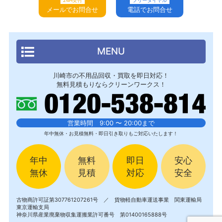
メールでお問合せ
電話でお問合せ
MENU
川崎市の不用品回収・買取を即日対応！
無料見積もりならクリーンワークス！
営業時間 9:00 〜 20:00まで
年中無休・お見積無料・即日引き取りもご対応いたします！
年中
無料
即日
安心
無休
見積
対応
安全
古物商許可証第307761207261号 ／ 貨物軽自動車運送事業 関東運輸局
東京運輸支局
神奈川県産業廃棄物収集運搬業許可番号 第01400165888号