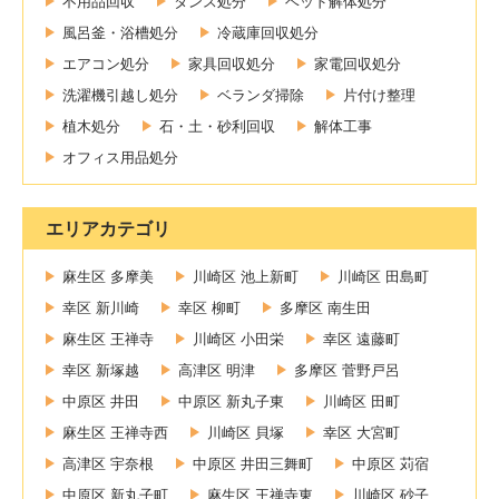
不用品回収
タンス処分
ベッド解体処分
風呂釜・浴槽処分
冷蔵庫回収処分
エアコン処分
家具回収処分
家電回収処分
洗濯機引越し処分
ベランダ掃除
片付け整理
植木処分
石・土・砂利回収
解体工事
オフィス用品処分
エリアカテゴリ
麻生区 多摩美
川崎区 池上新町
川崎区 田島町
幸区 新川崎
幸区 柳町
多摩区 南生田
麻生区 王禅寺
川崎区 小田栄
幸区 遠藤町
幸区 新塚越
高津区 明津
多摩区 菅野戸呂
中原区 井田
中原区 新丸子東
川崎区 田町
麻生区 王禅寺西
川崎区 貝塚
幸区 大宮町
高津区 宇奈根
中原区 井田三舞町
中原区 苅宿
中原区 新丸子町
麻生区 王禅寺東
川崎区 砂子