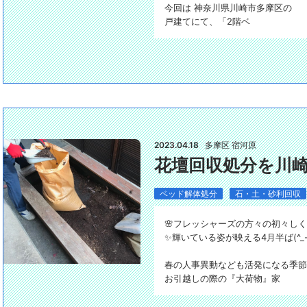
今回は 神奈川県川崎市多摩区の
戸建てにて、「2階ベ
2023.04.18
多摩区 宿河原
花壇回収処分を川
ベッド解体処分
石・土・砂利回収
🌸フレッシャーズの方々の初々しく
✨輝いている姿が映える4月半ば(^_-
春の人事異動なども活発になる季節
お引越しの際の『大荷物』家