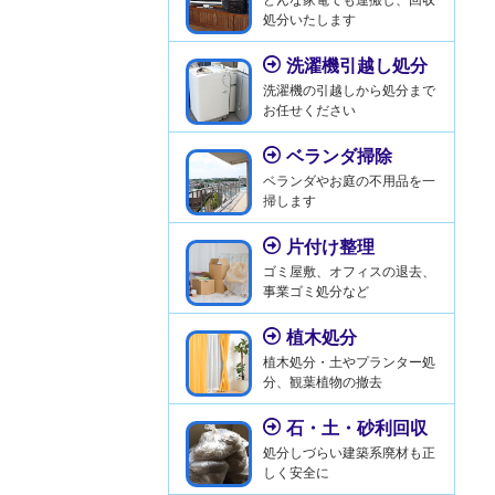
処分いたします
洗濯機引越し処分
洗濯機の引越しから処分まで
お任せください
ベランダ掃除
ベランダやお庭の不用品を一
掃します
片付け整理
ゴミ屋敷、オフィスの退去、
事業ゴミ処分など
植木処分
植木処分・土やプランター処
分、観葉植物の撤去
石・土・砂利回収
処分しづらい建築系廃材も正
しく安全に