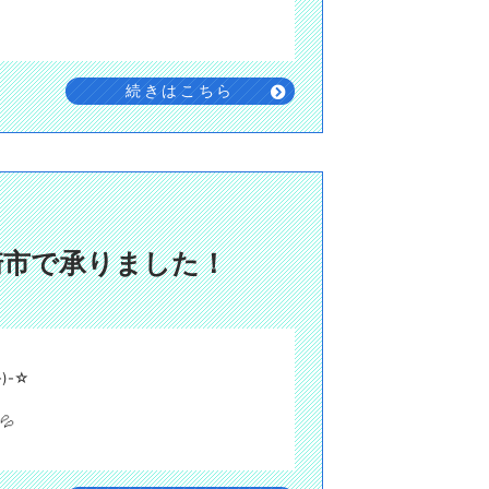
続きはこちら
崎市で承りました！
)-☆
💦