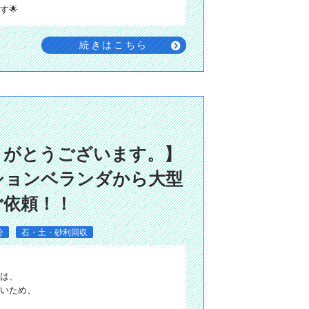
す🌟
続きはこちら
にありがとうございます。】
ションベランダから大型
ご依頼！！
分
石・土・砂利回収
は、
多いため、