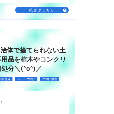
続きはこちら
自治体で捨てられない土
不用品を植木やコンクリ
分＼(^o^)／
回収処分
ベランダ掃除
片付け整理
！