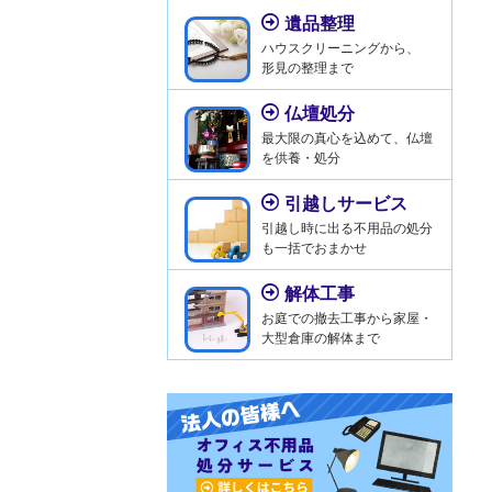
遺品整理
ハウスクリーニングから、
形見の整理まで
仏壇処分
最大限の真心を込めて、仏壇
を供養・処分
引越しサービス
引越し時に出る不用品の処分
も一括でおまかせ
解体工事
お庭での撤去工事から家屋・
大型倉庫の解体まで