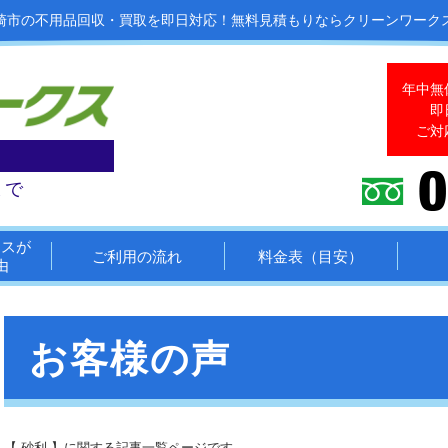
崎市の不用品回収・買取を即日対応！
無料見積もりならクリーンワーク
年中無
即
ご対
まで
クスが
ご利用の流れ
料金表（目安）
由
お客様の声
【 砂利 】に関する記事一覧ページです。