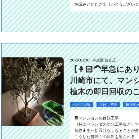
お読みいただきありがとうございま
2026.02.10
麻生区 百合丘
【👩🏻‍🦱早急
川崎市にて、マン
植木の即日回収の
不用品回収
片付け整理
植木処
🏢マンションの修繕工事
（特にベランダの防水工事など）で
荷物🧳を一切置けなくなることが
こうした苦渋💧の決断を迫られる