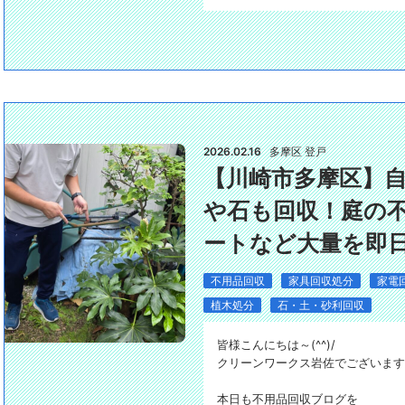
2026.02.16
多摩区 登戸
​【川崎市多摩区】
や石も回収！庭の
ートなど大量を即日処
不用品回収
家具回収処分
家電
植木処分
石・土・砂利回収
皆様こんにちは～(^^)/
クリーンワークス岩佐でございます
本日も不用品回収ブログを