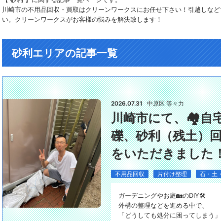
川崎市の不用品回収・買取はクリーンワークスにお任せ下さい！引越しなど
い。クリーンワークスがお客様の悩みを解決致します！
砂利エリアの記事一覧
2026.07.31
中原区 等々力
川崎市にて、🏘️
礫、砂利（残土）
をいただきました
不用品回収
片付け整理
石・土
ガーデニングやお庭🏡のDIY🛠️
外構の整理などを進める中で、
「どうしても処分に困ってしまう」