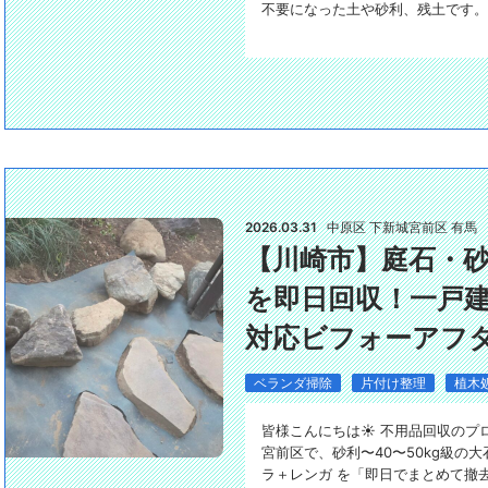
不要になった土や砂利、残土です。
2026.03.31
中原区 下新城
宮前区 有馬
【川崎市】庭石・
を即日回収！一戸
対応ビフォーアフタ
ベランダ掃除
片付け整理
植木
皆様こんにちは☀️ 不用品回収のプロ、ク
宮前区で、砂利〜40〜50kg級の
ラ＋レンガ を「即日でまとめて撤