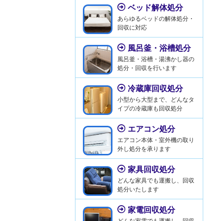
ベッド解体処分
あらゆるベッドの解体処分・
回収に対応
風呂釜・浴槽処分
風呂釜・浴槽・湯沸かし器の
処分・回収を行います
冷蔵庫回収処分
小型から大型まで、どんなタ
イプの冷蔵庫も回収処分
エアコン処分
エアコン本体・室外機の取り
外し処分を承ります
家具回収処分
どんな家具でも運搬し、回収
処分いたします
家電回収処分
どんな家電でも運搬し、回収