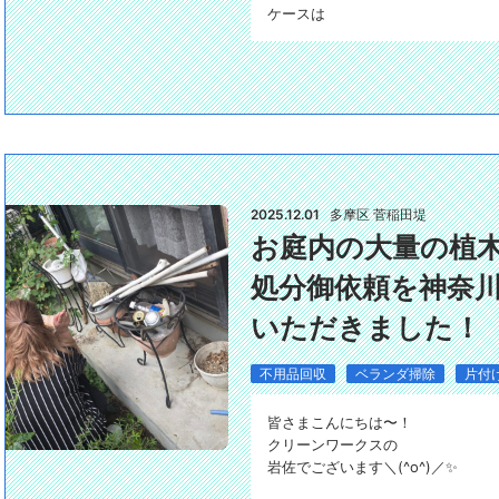
ケースは
2025.12.01
多摩区 菅稲田堤
お庭内の大量の植
処分御依頼を神奈
いただきました！
不用品回収
ベランダ掃除
片付
皆さまこんにちは〜！
クリーンワークスの
岩佐でございます＼(^o^)／✨