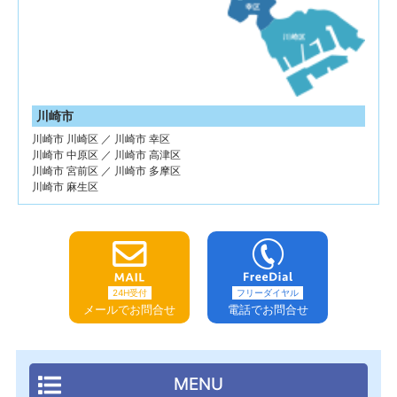
川崎市
川崎市 川崎区 ／ 川崎市 幸区
川崎市 中原区 ／ 川崎市 高津区
川崎市 宮前区 ／ 川崎市 多摩区
川崎市 麻生区
24H受付
フリーダイヤル
メールでお問合せ
電話でお問合せ
MENU