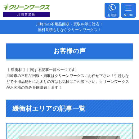
川崎営業所
お電話
MENU
川崎市の不用品回収・買取を即日対応！
無料見積もりならクリーンワークス！
お客様の声
【 緩衝材 】に関する記事一覧ページです。
川崎市の不用品回収・買取はクリーンワークスにお任せ下さい！引越しな
どで不用品処分にお困りの方はお気軽にご相談下さい。クリーンワークス
がお客様の悩みを解決致します！
緩衝材エリアの記事一覧