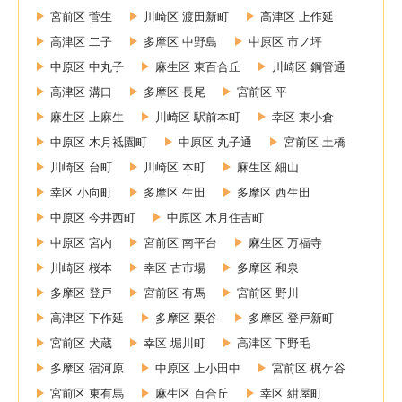
宮前区 菅生
川崎区 渡田新町
高津区 上作延
高津区 二子
多摩区 中野島
中原区 市ノ坪
中原区 中丸子
麻生区 東百合丘
川崎区 鋼管通
高津区 溝口
多摩区 長尾
宮前区 平
麻生区 上麻生
川崎区 駅前本町
幸区 東小倉
中原区 木月祗園町
中原区 丸子通
宮前区 土橋
川崎区 台町
川崎区 本町
麻生区 細山
幸区 小向町
多摩区 生田
多摩区 西生田
中原区 今井西町
中原区 木月住吉町
中原区 宮内
宮前区 南平台
麻生区 万福寺
川崎区 桜本
幸区 古市場
多摩区 和泉
多摩区 登戸
宮前区 有馬
宮前区 野川
高津区 下作延
多摩区 栗谷
多摩区 登戸新町
宮前区 犬蔵
幸区 堀川町
高津区 下野毛
多摩区 宿河原
中原区 上小田中
宮前区 梶ケ谷
宮前区 東有馬
麻生区 百合丘
幸区 紺屋町