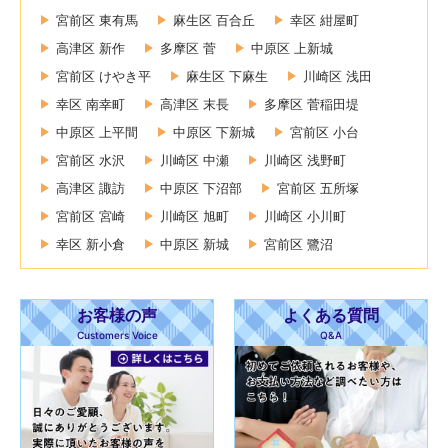
宮前区 東有馬
麻生区 百合丘
幸区 紺屋町
高津区 新作
多摩区 菅
中原区 上新城
宮前区 けやき平
麻生区 下麻生
川崎区 浅田
幸区 南幸町
高津区 末長
多摩区 菅稲田堤
中原区 上平間
中原区 下新城
宮前区 小台
宮前区 水沢
川崎区 中瀬
川崎区 浅野町
高津区 諏訪
中原区 下沼部
宮前区 五所塚
宮前区 宮崎
川崎区 旭町
川崎区 小川町
幸区 新小倉
中原区 新城
宮前区 鷺沼
お客様の声
よくある質問
Customers Voice
Q&A