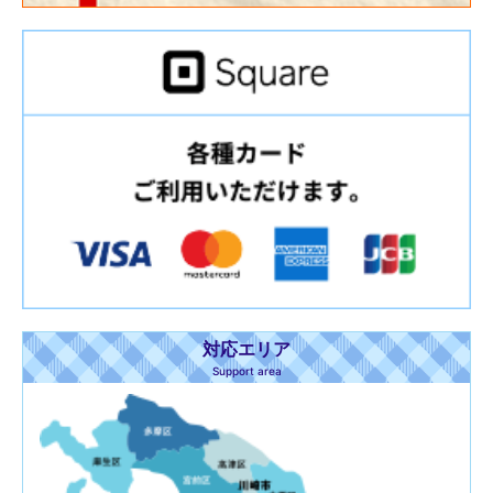
対応エリア
Support area