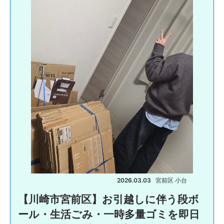
2026.03.03
宮前区 小台
【川崎市宮前区】お引越しに伴う段ボ
ール・生活ごみ・一時多量ゴミを即日