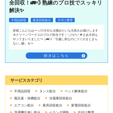
全回収！🚛💨 熟練のプロ技でスッキリ
解決✨
不用品回収
家具回収処分
片付け整理
皆様こんにちは〜っ🙂‍↕️今日も太陽みたいな元気をお届けします
☀️クリーンワークスのブログ担当です！＼(^o^)／🌟​さあ今回も
やってまいりました〜っ🚌💨​「引越し前なのにゴミがまとまら
ない…😱」を〜
続きはこちら
サービスカテゴリ
不用品回収
タンス処分
ベッド解体処分
風呂釜・浴槽処分
冷蔵庫回収処分
エアコン処分
家具回収処分
家電回収処分
洗濯機引越し処分
ベランダ掃除
片付け整理