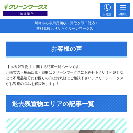
川崎営業所
お電話
MENU
川崎市の不用品回収・買取を即日対応！
無料見積もりならクリーンワークス！
お客様の声
【 退去残置物 】に関する記事一覧ページです。
川崎市の不用品回収・買取はクリーンワークスにお任せ下さい！引越しな
どで不用品処分にお困りの方はお気軽にご相談下さい。クリーンワークス
がお客様の悩みを解決致します！
退去残置物エリアの記事一覧