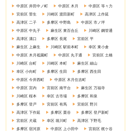
中原区 井田中ノ町
中原区 木月
中原区 等々力
宮前区 菅生
川崎区 渡田新町
高津区 上作延
高津区 二子
多摩区 中野島
中原区 市ノ坪
中原区 中丸子
麻生区 東百合丘
川崎区 鋼管通
高津区 溝口
多摩区 長尾
宮前区 平
麻生区 上麻生
川崎区 駅前本町
幸区 東小倉
中原区 木月祗園町
中原区 丸子通
宮前区 土橋
川崎区 台町
川崎区 本町
麻生区 細山
幸区 小向町
多摩区 生田
多摩区 西生田
中原区 今井西町
中原区 木月住吉町
中原区 宮内
宮前区 南平台
麻生区 万福寺
川崎区 桜本
幸区 古市場
多摩区 和泉
多摩区 登戸
宮前区 有馬
宮前区 野川
高津区 下作延
多摩区 栗谷
多摩区 登戸新町
宮前区 犬蔵
幸区 堀川町
高津区 下野毛
多摩区 宿河原
中原区 上小田中
宮前区 梶ケ谷