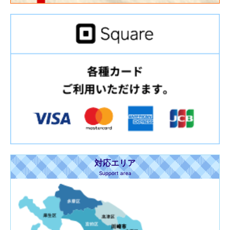
対応エリア
Support area