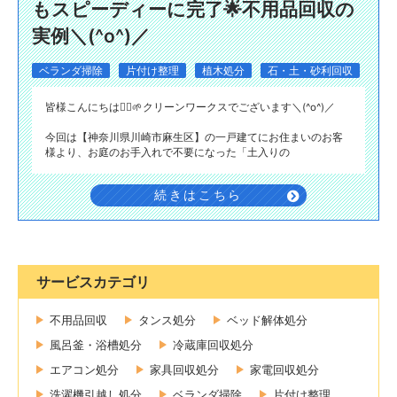
もスピーディーに完了🌟不用品回収の
実例＼(^o^)／
ベランダ掃除
片付け整理
植木処分
石・土・砂利回収
皆様こんにちは🙂‍↕️🌱クリーンワークスでございます＼(^o^)／
今回は【神奈川県川崎市麻生区】の一戸建てにお住まいのお客
様より、お庭のお手入れで不要になった「土入りの
続きはこちら
サービスカテゴリ
不用品回収
タンス処分
ベッド解体処分
風呂釜・浴槽処分
冷蔵庫回収処分
エアコン処分
家具回収処分
家電回収処分
洗濯機引越し処分
ベランダ掃除
片付け整理