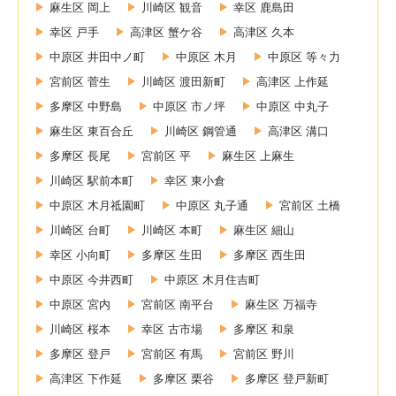
麻生区 岡上
川崎区 観音
幸区 鹿島田
幸区 戸手
高津区 蟹ケ谷
高津区 久本
中原区 井田中ノ町
中原区 木月
中原区 等々力
宮前区 菅生
川崎区 渡田新町
高津区 上作延
多摩区 中野島
中原区 市ノ坪
中原区 中丸子
麻生区 東百合丘
川崎区 鋼管通
高津区 溝口
多摩区 長尾
宮前区 平
麻生区 上麻生
川崎区 駅前本町
幸区 東小倉
中原区 木月祗園町
中原区 丸子通
宮前区 土橋
川崎区 台町
川崎区 本町
麻生区 細山
幸区 小向町
多摩区 生田
多摩区 西生田
中原区 今井西町
中原区 木月住吉町
中原区 宮内
宮前区 南平台
麻生区 万福寺
川崎区 桜本
幸区 古市場
多摩区 和泉
多摩区 登戸
宮前区 有馬
宮前区 野川
高津区 下作延
多摩区 栗谷
多摩区 登戸新町