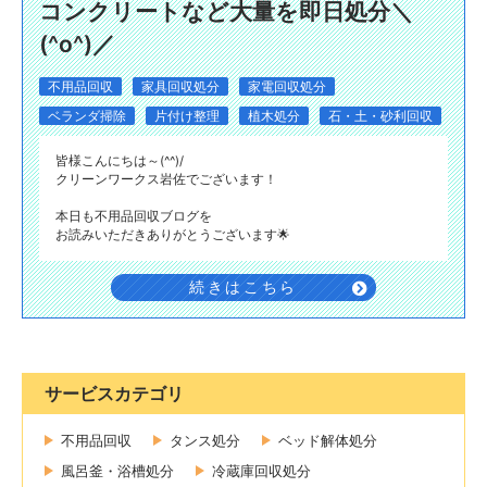
コンクリートなど大量を即日処分＼
(^o^)／
不用品回収
家具回収処分
家電回収処分
ベランダ掃除
片付け整理
植木処分
石・土・砂利回収
皆様こんにちは～(^^)/
クリーンワークス岩佐でございます！
本日も不用品回収ブログを
お読みいただきありがとうございます🌟
続きはこちら
サービスカテゴリ
不用品回収
タンス処分
ベッド解体処分
風呂釜・浴槽処分
冷蔵庫回収処分