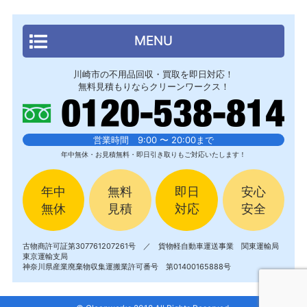
MENU
川崎市の不用品回収・買取を即日対応！
無料見積もりならクリーンワークス！
営業時間 9:00 〜 20:00まで
年中無休・お見積無料・即日引き取りもご対応いたします！
年中
無料
即日
安心
無休
見積
対応
安全
古物商許可証第307761207261号 ／ 貨物軽自動車運送事業 関東運輸局
東京運輸支局
神奈川県産業廃棄物収集運搬業許可番号 第01400165888号