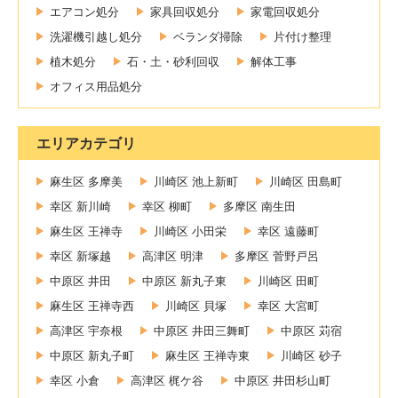
エアコン処分
家具回収処分
家電回収処分
洗濯機引越し処分
ベランダ掃除
片付け整理
植木処分
石・土・砂利回収
解体工事
オフィス用品処分
エリアカテゴリ
麻生区 多摩美
川崎区 池上新町
川崎区 田島町
幸区 新川崎
幸区 柳町
多摩区 南生田
麻生区 王禅寺
川崎区 小田栄
幸区 遠藤町
幸区 新塚越
高津区 明津
多摩区 菅野戸呂
中原区 井田
中原区 新丸子東
川崎区 田町
麻生区 王禅寺西
川崎区 貝塚
幸区 大宮町
高津区 宇奈根
中原区 井田三舞町
中原区 苅宿
中原区 新丸子町
麻生区 王禅寺東
川崎区 砂子
幸区 小倉
高津区 梶ケ谷
中原区 井田杉山町