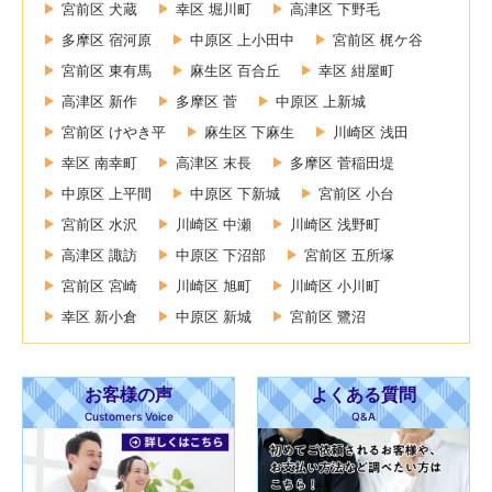
宮前区 犬蔵
幸区 堀川町
高津区 下野毛
多摩区 宿河原
中原区 上小田中
宮前区 梶ケ谷
宮前区 東有馬
麻生区 百合丘
幸区 紺屋町
高津区 新作
多摩区 菅
中原区 上新城
宮前区 けやき平
麻生区 下麻生
川崎区 浅田
幸区 南幸町
高津区 末長
多摩区 菅稲田堤
中原区 上平間
中原区 下新城
宮前区 小台
宮前区 水沢
川崎区 中瀬
川崎区 浅野町
高津区 諏訪
中原区 下沼部
宮前区 五所塚
宮前区 宮崎
川崎区 旭町
川崎区 小川町
幸区 新小倉
中原区 新城
宮前区 鷺沼
お客様の声
よくある質問
Customers Voice
Q&A