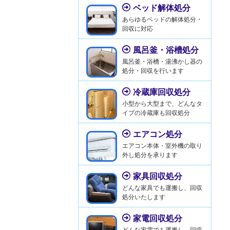
ベッド解体処分
あらゆるベッドの解体処分・
回収に対応
風呂釜・浴槽処分
風呂釜・浴槽・湯沸かし器の
処分・回収を行います
冷蔵庫回収処分
小型から大型まで、どんなタ
イプの冷蔵庫も回収処分
エアコン処分
エアコン本体・室外機の取り
外し処分を承ります
家具回収処分
どんな家具でも運搬し、回収
処分いたします
家電回収処分
どんな家電でも運搬し、回収