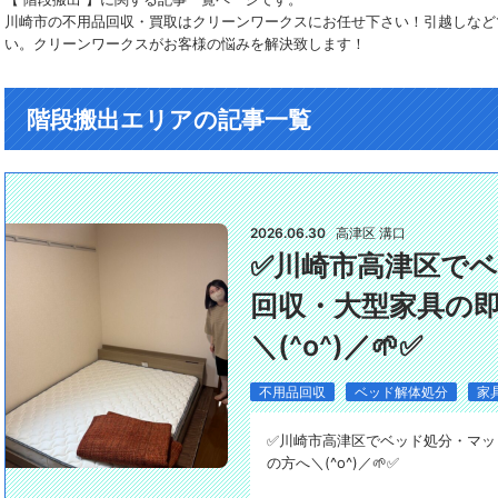
川崎市の不用品回収・買取はクリーンワークスにお任せ下さい！引越しなど
い。クリーンワークスがお客様の悩みを解決致します！
階段搬出エリアの記事一覧
2026.06.30
高津区 溝口
✅️川崎市高津区で
回収・大型家具の
＼(^o^)／🌱✅️
不用品回収
ベッド解体処分
家
✅️川崎市高津区でベッド処分・マ
の方へ＼(^o^)／🌱✅️