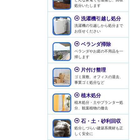
処分いたします
洗濯機引越し処分
洗濯機の引越しから処分まで
お任せください
ベランダ掃除
ベランダやお庭の不用品を一
掃します
片付け整理
ゴミ屋敷、オフィスの退去、
事業ゴミ処分など
植木処分
植木処分・土やプランター処
分、観葉植物の撤去
石・土・砂利回収
処分しづらい建築系廃材も正
しく安全に