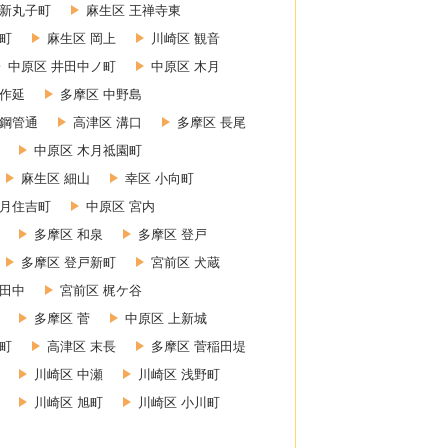
 新丸子町
麻生区 王禅寺東
町
麻生区 岡上
川崎区 観音
中原区 井田中ノ町
中原区 木月
上作延
多摩区 中野島
 鋼管通
高津区 溝口
多摩区 長尾
中原区 木月祗園町
麻生区 細山
幸区 小向町
木月住吉町
中原区 宮内
多摩区 和泉
多摩区 登戸
多摩区 登戸新町
宮前区 犬蔵
小田中
宮前区 梶ケ谷
多摩区 菅
中原区 上新城
幸町
高津区 末長
多摩区 菅稲田堤
川崎区 中瀬
川崎区 浅野町
川崎区 旭町
川崎区 小川町