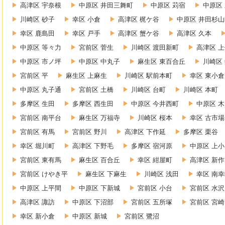
高津区 宇奈根
中原区 井田三舞町
中原区 苅宿
中原区
川崎区 砂子
幸区 小倉
高津区 梶ケ谷
中原区 井田杉山
幸区 鹿島田
幸区 戸手
高津区 蟹ケ谷
高津区 久本
中原区 等々力
宮前区 菅生
川崎区 渡田新町
高津区 
中原区 市ノ坪
中原区 中丸子
麻生区 東百合丘
川崎区
宮前区 平
麻生区 上麻生
川崎区 駅前本町
幸区 東小倉
中原区 丸子通
宮前区 土橋
川崎区 台町
川崎区 本町
多摩区 生田
多摩区 西生田
中原区 今井西町
中原区 
宮前区 南平台
麻生区 万福寺
川崎区 桜本
幸区 古市場
宮前区 有馬
宮前区 野川
高津区 下作延
多摩区 栗谷
幸区 堀川町
高津区 下野毛
多摩区 宿河原
中原区 上
宮前区 東有馬
麻生区 百合丘
幸区 紺屋町
高津区 新作
宮前区 けやき平
麻生区 下麻生
川崎区 浅田
幸区 南
中原区 上平間
中原区 下新城
宮前区 小台
宮前区 水沢
高津区 諏訪
中原区 下沼部
宮前区 五所塚
宮前区 宮崎
幸区 新小倉
中原区 新城
宮前区 鷺沼