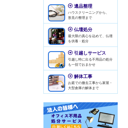
遺品整理
ハウスクリーニングから、
形見の整理まで
仏壇処分
最大限の真心を込めて、仏壇
を供養・処分
引越しサービス
引越し時に出る不用品の処分
も一括でおまかせ
解体工事
お庭での撤去工事から家屋・
大型倉庫の解体まで