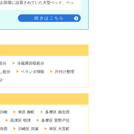
お部屋に設置されていた大型ベッド、ベッ
続きはこちら
処分
冷蔵庫回収処分
し処分
ベランダ掃除
片付け整理
分
新川崎
幸区 柳町
多摩区 南生田
高津区 明津
多摩区 菅野戸呂
禅寺西
川崎区 貝塚
幸区 大宮町