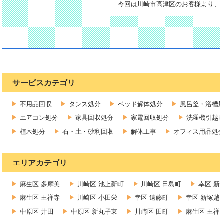
今回は川崎市高津区のお客様より、
サービスカテゴリ
不用品回収
タンス処分
ベッド解体処分
風呂釜・浴槽
エアコン処分
家具回収処分
家電回収処分
洗濯機引越
植木処分
石・土・砂利回収
解体工事
オフィス用品処
エリアカテゴリ
麻生区 多摩美
川崎区 池上新町
川崎区 田島町
幸区 
麻生区 王禅寺
川崎区 小田栄
幸区 遠藤町
幸区 新塚越
中原区 井田
中原区 新丸子東
川崎区 田町
麻生区 王