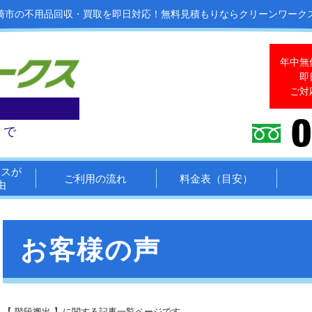
崎市の不用品回収・買取を即日対応！
無料見積もりならクリーンワーク
年中無
即
ご対
まで
クスが
ご利用の流れ
料金表（目安）
由
お客様の声
【 階段搬出 】に関する記事一覧ページです。