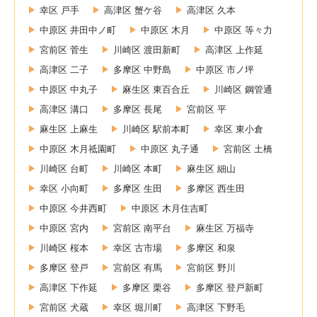
幸区 戸手
高津区 蟹ケ谷
高津区 久本
中原区 井田中ノ町
中原区 木月
中原区 等々力
宮前区 菅生
川崎区 渡田新町
高津区 上作延
高津区 二子
多摩区 中野島
中原区 市ノ坪
中原区 中丸子
麻生区 東百合丘
川崎区 鋼管通
高津区 溝口
多摩区 長尾
宮前区 平
麻生区 上麻生
川崎区 駅前本町
幸区 東小倉
中原区 木月祗園町
中原区 丸子通
宮前区 土橋
川崎区 台町
川崎区 本町
麻生区 細山
幸区 小向町
多摩区 生田
多摩区 西生田
中原区 今井西町
中原区 木月住吉町
中原区 宮内
宮前区 南平台
麻生区 万福寺
川崎区 桜本
幸区 古市場
多摩区 和泉
多摩区 登戸
宮前区 有馬
宮前区 野川
高津区 下作延
多摩区 栗谷
多摩区 登戸新町
宮前区 犬蔵
幸区 堀川町
高津区 下野毛