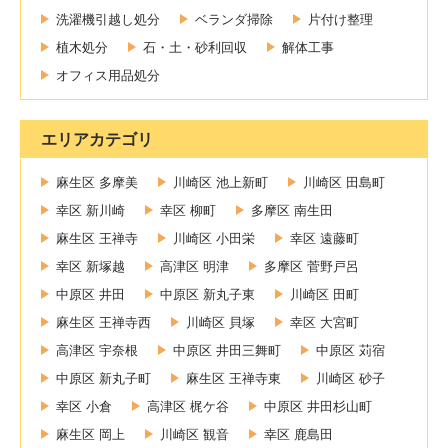
洗濯機引越し処分
ベランダ掃除
片付け整理
植木処分
石・土・砂利回収
解体工事
オフィス用品処分
エリアカテゴリ
麻生区 多摩美
川崎区 池上新町
川崎区 田島町
幸区 新川崎
幸区 柳町
多摩区 南生田
麻生区 王禅寺
川崎区 小田栄
幸区 遠藤町
幸区 新塚越
高津区 明津
多摩区 菅野戸呂
中原区 井田
中原区 新丸子東
川崎区 田町
麻生区 王禅寺西
川崎区 貝塚
幸区 大宮町
高津区 宇奈根
中原区 井田三舞町
中原区 苅宿
中原区 新丸子町
麻生区 王禅寺東
川崎区 砂子
幸区 小倉
高津区 梶ケ谷
中原区 井田杉山町
麻生区 岡上
川崎区 観音
幸区 鹿島田