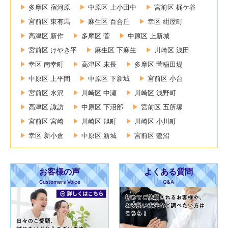
多摩区 宿河原
中原区 上小田中
宮前区 梶ケ谷
宮前区 東有馬
麻生区 百合丘
幸区 紺屋町
高津区 新作
多摩区 菅
中原区 上新城
宮前区 けやき平
麻生区 下麻生
川崎区 浅田
幸区 南幸町
高津区 末長
多摩区 菅稲田堤
中原区 上平間
中原区 下新城
宮前区 小台
宮前区 水沢
川崎区 中瀬
川崎区 浅野町
高津区 諏訪
中原区 下沼部
宮前区 五所塚
宮前区 宮崎
川崎区 旭町
川崎区 小川町
幸区 新小倉
中原区 新城
宮前区 鷺沼
お客様の声
よくある質問
Customers Voice
Q&A