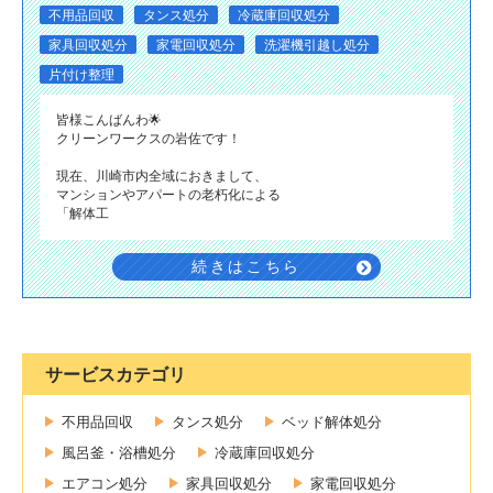
不用品回収
タンス処分
冷蔵庫回収処分
家具回収処分
家電回収処分
洗濯機引越し処分
片付け整理
​皆様こんばんわ🌟
クリーンワークスの岩佐です！
現在、川崎市内全域におきまして、
マンションやアパートの老朽化による
「解体工
続きはこちら
サービスカテゴリ
不用品回収
タンス処分
ベッド解体処分
風呂釜・浴槽処分
冷蔵庫回収処分
エアコン処分
家具回収処分
家電回収処分