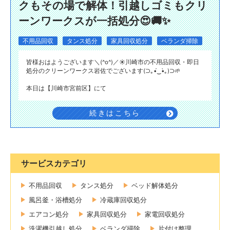
クもその場で解体！引越しゴミもクリ
ーンワークスが一括処分😍🚚✨
不用品回収
タンス処分
家具回収処分
ベランダ掃除
皆様おはようございます＼(^o^)／☀️川崎市の不用品回収・即日
処分のクリーンワークス岩佐でございます(⁠⊃⁠｡⁠•́⁠‿⁠•̀⁠｡⁠)⁠⊃🌱
本日は【川崎市宮前区】にて
続きはこちら
サービスカテゴリ
不用品回収
タンス処分
ベッド解体処分
風呂釜・浴槽処分
冷蔵庫回収処分
エアコン処分
家具回収処分
家電回収処分
洗濯機引越し処分
ベランダ掃除
片付け整理