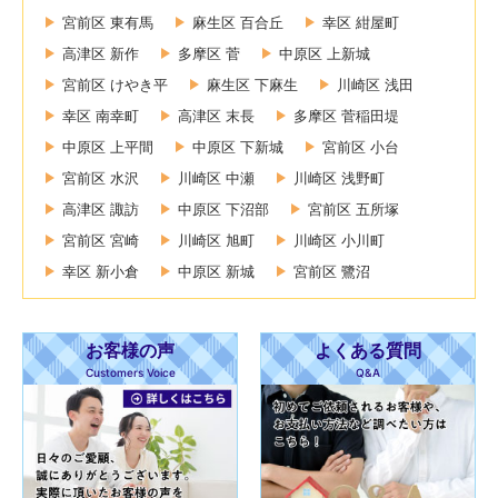
宮前区 東有馬
麻生区 百合丘
幸区 紺屋町
高津区 新作
多摩区 菅
中原区 上新城
宮前区 けやき平
麻生区 下麻生
川崎区 浅田
幸区 南幸町
高津区 末長
多摩区 菅稲田堤
中原区 上平間
中原区 下新城
宮前区 小台
宮前区 水沢
川崎区 中瀬
川崎区 浅野町
高津区 諏訪
中原区 下沼部
宮前区 五所塚
宮前区 宮崎
川崎区 旭町
川崎区 小川町
幸区 新小倉
中原区 新城
宮前区 鷺沼
お客様の声
よくある質問
Customers Voice
Q&A