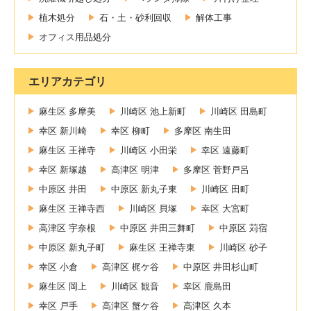
植木処分
石・土・砂利回収
解体工事
オフィス用品処分
エリアカテゴリ
麻生区 多摩美
川崎区 池上新町
川崎区 田島町
幸区 新川崎
幸区 柳町
多摩区 南生田
麻生区 王禅寺
川崎区 小田栄
幸区 遠藤町
幸区 新塚越
高津区 明津
多摩区 菅野戸呂
中原区 井田
中原区 新丸子東
川崎区 田町
麻生区 王禅寺西
川崎区 貝塚
幸区 大宮町
高津区 宇奈根
中原区 井田三舞町
中原区 苅宿
中原区 新丸子町
麻生区 王禅寺東
川崎区 砂子
幸区 小倉
高津区 梶ケ谷
中原区 井田杉山町
麻生区 岡上
川崎区 観音
幸区 鹿島田
幸区 戸手
高津区 蟹ケ谷
高津区 久本