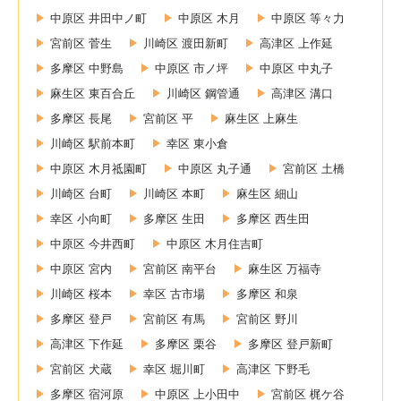
中原区 井田中ノ町
中原区 木月
中原区 等々力
宮前区 菅生
川崎区 渡田新町
高津区 上作延
多摩区 中野島
中原区 市ノ坪
中原区 中丸子
麻生区 東百合丘
川崎区 鋼管通
高津区 溝口
多摩区 長尾
宮前区 平
麻生区 上麻生
川崎区 駅前本町
幸区 東小倉
中原区 木月祗園町
中原区 丸子通
宮前区 土橋
川崎区 台町
川崎区 本町
麻生区 細山
幸区 小向町
多摩区 生田
多摩区 西生田
中原区 今井西町
中原区 木月住吉町
中原区 宮内
宮前区 南平台
麻生区 万福寺
川崎区 桜本
幸区 古市場
多摩区 和泉
多摩区 登戸
宮前区 有馬
宮前区 野川
高津区 下作延
多摩区 栗谷
多摩区 登戸新町
宮前区 犬蔵
幸区 堀川町
高津区 下野毛
多摩区 宿河原
中原区 上小田中
宮前区 梶ケ谷